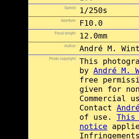
Speed:
1/250s
Aperture:
F10.0
Focal length:
12.0mm
Author:
André M. Win
Photo copyright:
This photogr
by
André M. 
free permiss
given for no
Commercial 
Contact
Andr
of use.
This
notice
applie
Infringement