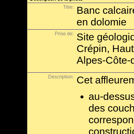
Titre:
Banc calcair
en dolomie
Prise de:
Site géologi
Crépin, Hau
Alpes-Côte-d
Description:
Cet affleure
au-dessus
des couch
correspon
construct