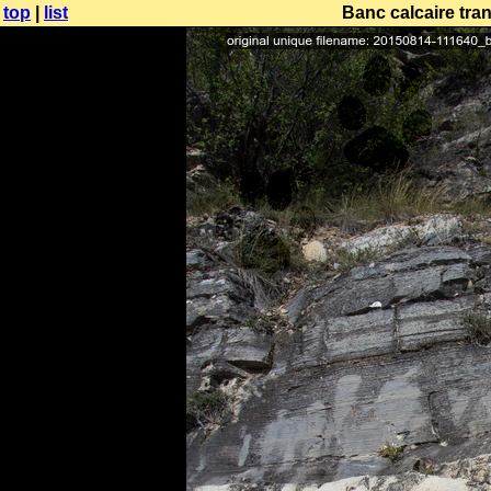
top
|
list
Banc calcaire tra