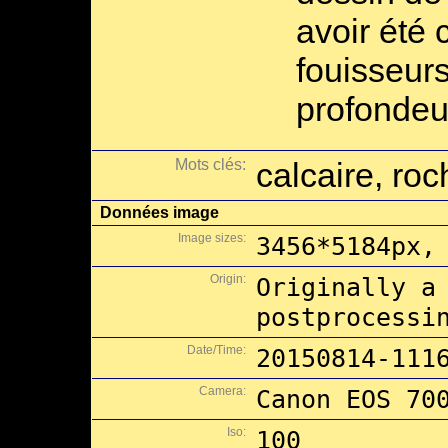
avoir été
fouisseurs
profondeu
Mots clés:
calcaire, roc
Données image
Image sizes:
3456*5184px,
Origin:
Originally a
postprocessi
Date/Time:
20150814-111
Camera:
Canon EOS 70
Iso:
100