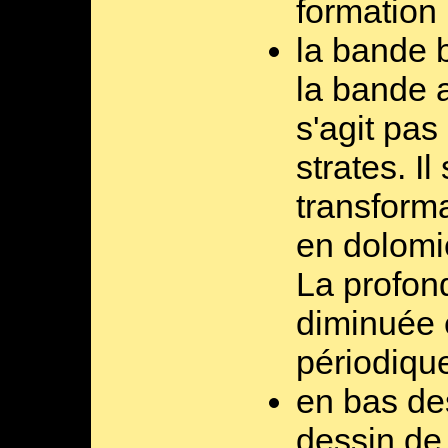
formation 
la bande 
la bande 
s'agit pas
strates. Il
transform
en dolomie
La profond
diminuée e
périodiqu
en bas de
dessin de 