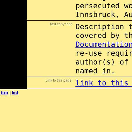
persecuted w
Innsbruck, A
Text copyright:
Description 
covered by 
Documentatio
re-use requi
author(s) of
named in.
Link to this page:
link to this
top
|
list