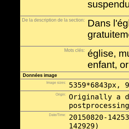
suspendus
De la description de la section:
Dans l'ég
gratuitem
Mots clés:
église, m
enfant, o
Données image
Image sizes:
5359*6843px, 
Origin:
Originally a 
postprocessin
Date/Time:
20150820-1425
142929)