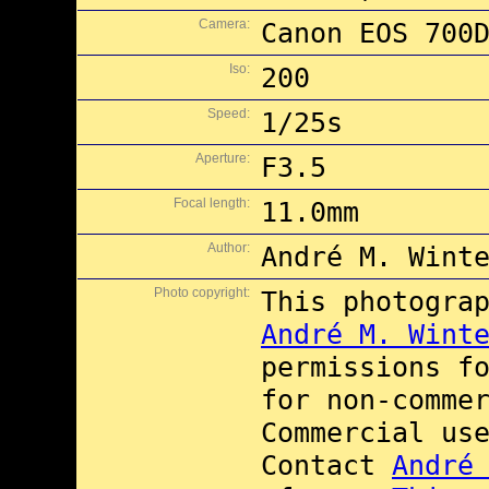
Camera:
Canon EOS 700
Iso:
200
Speed:
1/25s
Aperture:
F3.5
Focal length:
11.0mm
Author:
André M. Wint
Photo copyright:
This photogra
André M. Wint
permissions f
for non-comme
Commercial us
Contact
André