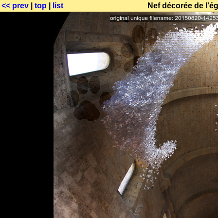
<< prev
|
top
|
list
Nef décorée de l'é