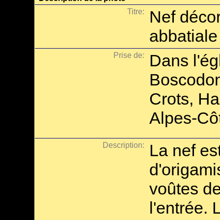
Titre:
Nef décor
abbatial
Prise de:
Dans l'ég
Boscodon
Crots, Ha
Alpes-Côt
Description:
La nef est
d'origami
voûtes de
l'entrée. 