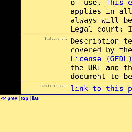
of use.
This 
applies in al
always will b
Legal court: 
Text copyright:
Description t
covered by th
License (GFDL
the URL and t
document to b
Link to this page:
link to this 
<< prev
|
top
|
list