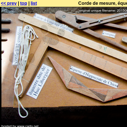
<< prev
|
top
|
list
Corde de mesure, éque