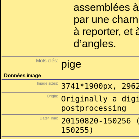
assemblées à 
par une charni
à reporter, et 
d’angles.
Mots clés:
pige
Données image
Image sizes:
3741*1900px, 296
Origin:
Originally a dig
postprocessing
Date/Time:
20150820-150256 
150255)