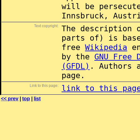
will be persecut
Innsbruck, Austr
Text copyright:
The description 
parts of) is ba
free
Wikipedia
en
by the
GNU Free 
(GFDL)
. Authors 
page.
Link to this page:
link to this pag
<< prev
|
top
|
list