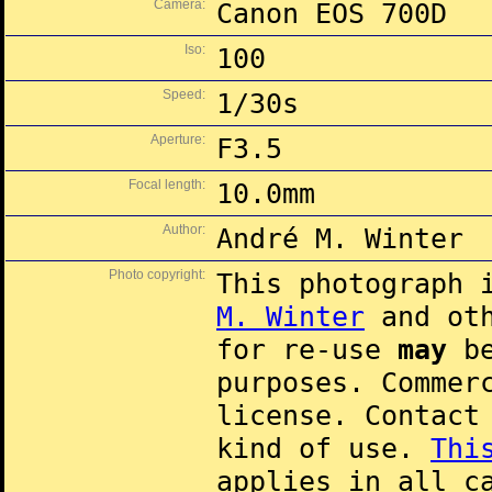
Camera:
Canon EOS 700D
Iso:
100
Speed:
1/30s
Aperture:
F3.5
Focal length:
10.0mm
Author:
André M. Winter
Photo copyright:
This photograph 
M. Winter
and oth
for re-use
may
be
purposes. Commer
license. Contac
kind of use.
Thi
applies in all c