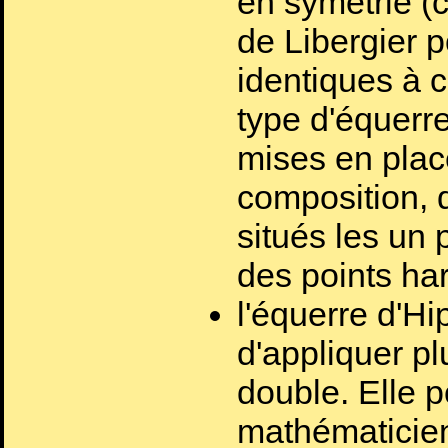
en symétrie (
de Libergier 
identiques à c
type d'équerr
mises en plac
composition, d
situés les un 
des points ha
l'équerre d'H
d'appliquer pl
double. Elle p
mathématicien