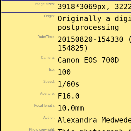
Image sizes:
3918*3069px, 322
Origin:
Originally a dig
postprocessing
Date/Time:
20150820-154330 
154825)
Camera:
Canon EOS 700D
Iso:
100
Speed:
1/60s
Aperture:
F16.0
Focal length:
10.0mm
Author:
Alexandra Medwed
Photo copyright: