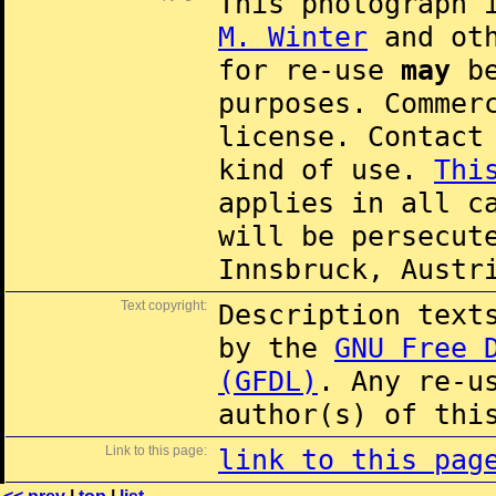
This photograph 
M. Winter
and oth
for re-use
may
be
purposes. Commer
license. Contac
kind of use.
Thi
applies in all c
will be persecut
Innsbruck, Austr
Text copyright:
Description text
by the
GNU Free 
(GFDL)
. Any re-u
author(s) of thi
Link to this page:
link to this pag