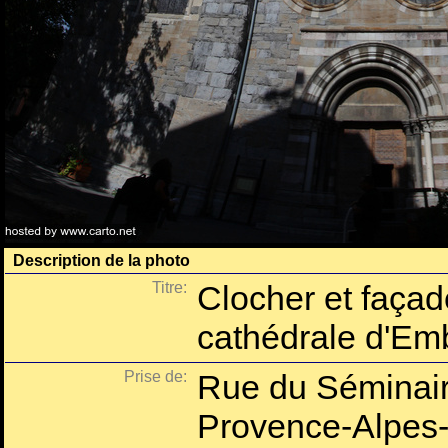
Description de la photo
Titre:
Clocher et façad
cathédrale d'Em
Prise de:
Rue du Séminair
Provence-Alpes-