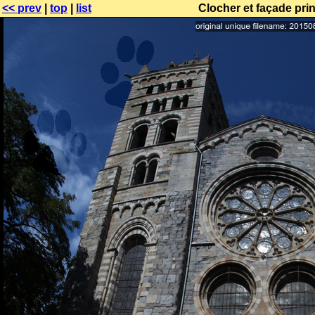
<< prev
|
top
|
list
Clocher et façade pri