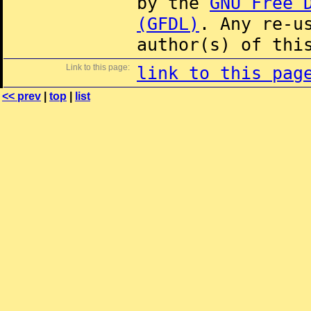
by the
GNU Free 
(GFDL)
. Any re-u
author(s) of thi
Link to this page:
link to this pag
<< prev
|
top
|
list