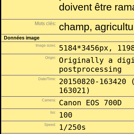
doivent être ram
Mots clés:
champ, agricultu
Données image
Image sizes:
5184*3456px, 119
Origin:
Originally a dig
postprocessing
Date/Time:
20150820-163420 
163021)
Camera:
Canon EOS 700D
Iso:
100
Speed:
1/250s