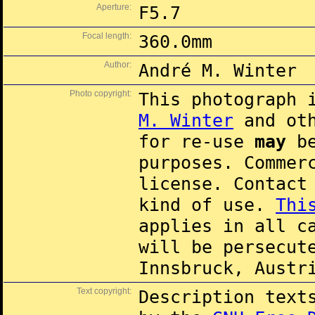
Aperture:
F5.7
Focal length:
360.0mm
Author:
André M. Winter
Photo copyright:
This photograph 
M. Winter
and oth
for re-use
may
be
purposes. Commer
license. Contac
kind of use.
Thi
applies in all c
will be persecut
Innsbruck, Austr
Text copyright:
Description text