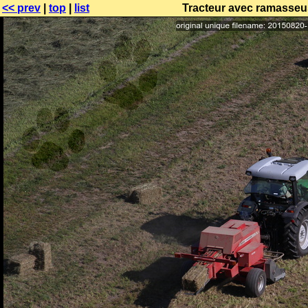
<< prev
|
top
|
list
Tracteur avec ramasseus