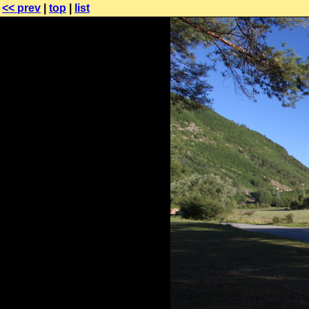
<< prev
|
top
|
list