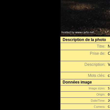
Description de la photo
Titre:
N
Prise de:
C
Description:
V
Mots clés:
c
Données image
Image sizes:
5
Origin:
O
Date/Time:
2
Camera:
C