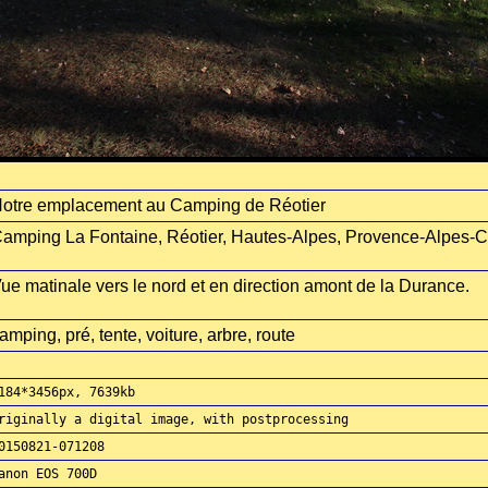
otre emplacement au Camping de Réotier
amping La Fontaine, Réotier, Hautes-Alpes, Provence-Alpes-Cô
ue matinale vers le nord et en direction amont de la Durance.
amping, pré, tente, voiture, arbre, route
184*3456px, 7639kb
riginally a digital image, with postprocessing
0150821-071208
anon EOS 700D