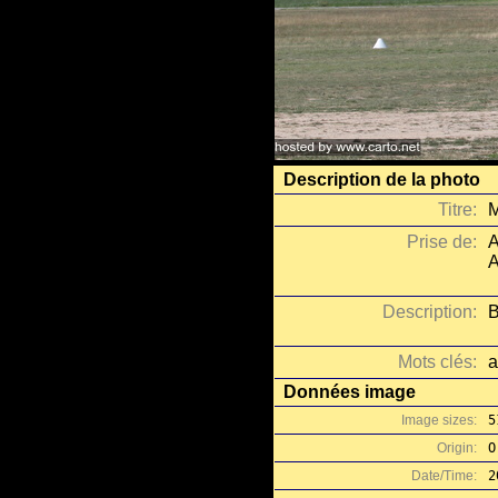
Description de la photo
Titre:
M
Prise de:
A
A
Description:
B
Mots clés:
a
Données image
Image sizes:
5
Origin:
O
Date/Time:
2