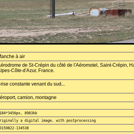
anche à air
érodrome de St-Crépin du côté de l'Aéromotel, Saint-Crépin, H
lpes-Côte-d'Azur, France.
rise constante venant du sud...
éroport, camion, montagne
184*3456px, 8983kb
riginally a digital image, with postprocessing
0150822-134538