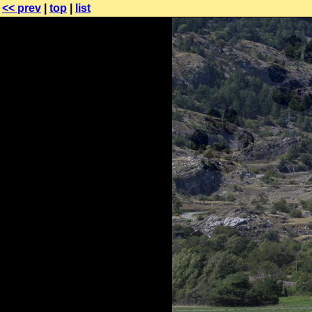
<< prev
|
top
|
list