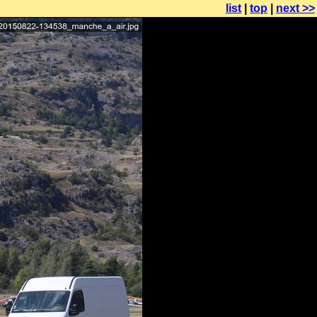
list
|
top
|
next >>