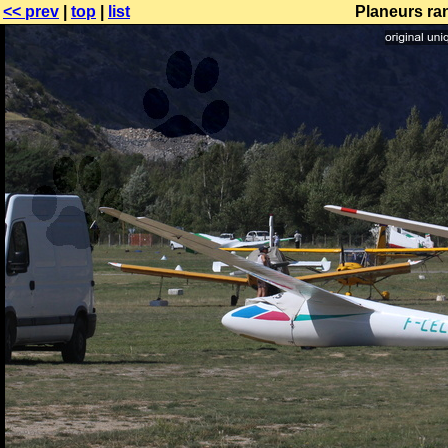
<< prev
|
top
|
list
Planeurs ran