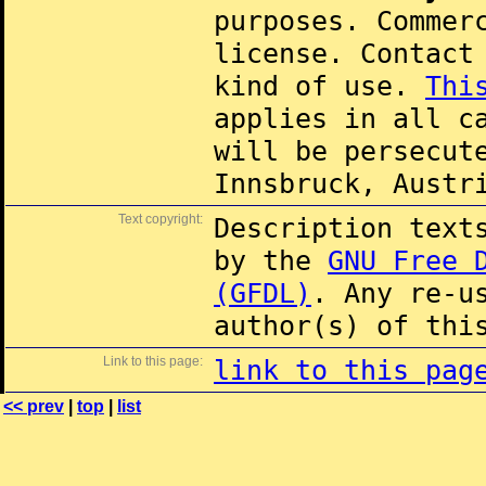
purposes. Commer
license. Contac
kind of use.
Thi
applies in all c
will be persecut
Innsbruck, Austr
Text copyright:
Description text
by the
GNU Free 
(GFDL)
. Any re-u
author(s) of thi
Link to this page:
link to this pag
<< prev
|
top
|
list