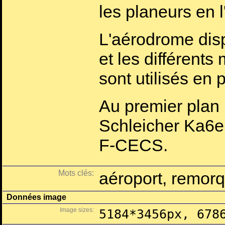
les planeurs en l'
L'aérodrome disp
et les différent
sont utilisés en p
Au premier plan 
Schleicher Ka6e
F-CECS.
Mots clés:
aéroport, remor
Données image
Image sizes:
5184*3456px, 678