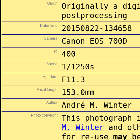
Origin:
Originally a dig
postprocessing
Date/Time:
20150822-134658
Camera:
Canon EOS 700D
Iso:
400
Speed:
1/1250s
Aperture:
F11.3
Focal length:
153.0mm
Author:
André M. Winter
Photo copyright:
This photograph 
M. Winter
and oth
for re-use
may
be