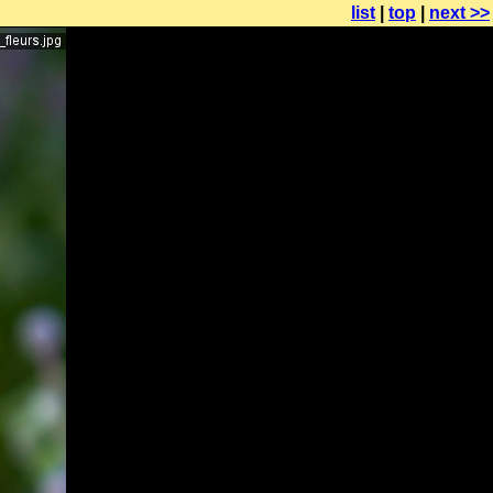
list
|
top
|
next >>