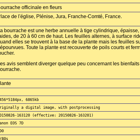
ourrache officinale en fleurs
lace de l'église, Plénise, Jura, Franche-Comté, France.
a bourrache est une herbe annuelle à tige cylindrique, épaisse,
aides, de 20 à 60 cm de haut. Les feuilles alternes, à surface rid
uand elles se trouvent à la base de la plante mais les feuilles 
épourvues. Toute la plante est recouverte de poils courts et fer
oucher.
es avis semblent diverger quelque peu concernant les bienfaits 
ourrache.
lante
456*5184px, 6865kb
riginally a digital image, with postprocessing
0150826-163120 (effective: 20150826-163201)
anon EOS 7D
00
/80s