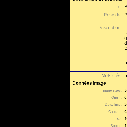
Titre:
B
Prise de:
P
Description:
L
r
q
d
t
L
b
Mots clés:
p
Données image
Image sizes:
3
Origin:
O
Date/Time:
2
Camera:
C
Iso:
1
Speed:
1