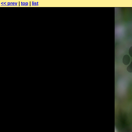
<< prev
|
top
|
list