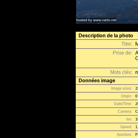
Description de la photo
Titre:
M
Prise de:
A
C
Mots clés:
m
Données image
Image sizes:
2
Origin:
O
Date/Time:
2
Camera:
C
Iso:
1
Speed:
1
Aperture:
F