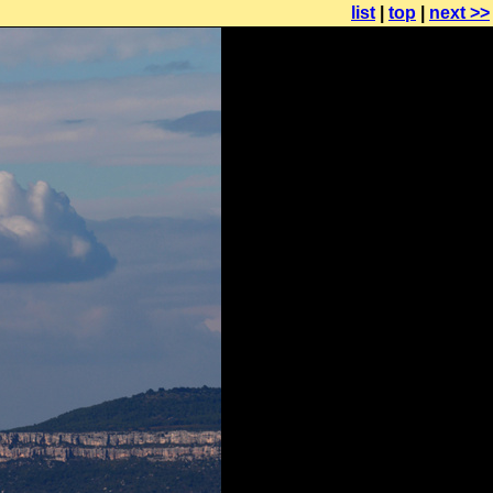
list
|
top
|
next >>