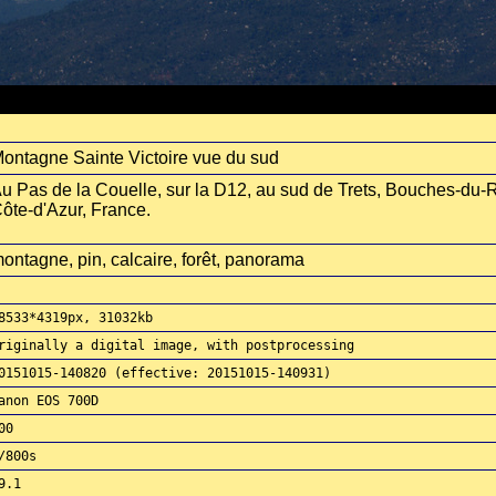
ontagne Sainte Victoire vue du sud
u Pas de la Couelle, sur la D12, au sud de Trets, Bouches-du
ôte-d'Azur, France.
ontagne, pin, calcaire, forêt, panorama
8533*4319px, 31032kb
riginally a digital image, with postprocessing
0151015-140820 (effective: 20151015-140931)
anon EOS 700D
00
/800s
9.1