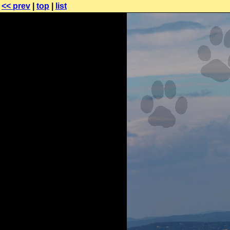
<< prev
|
top
|
list