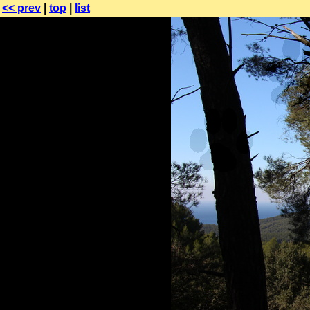
<< prev
|
top
|
list