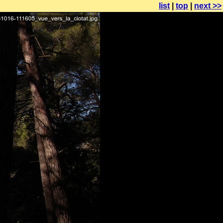
list
|
top
|
next >>