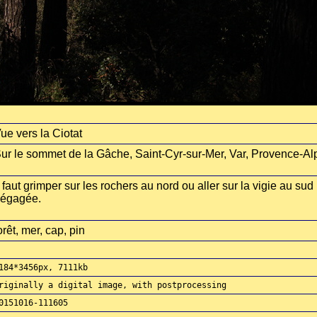
ue vers la Ciotat
ur le sommet de la Gâche, Saint-Cyr-sur-Mer, Var, Provence-Al
l faut grimper sur les rochers au nord ou aller sur la vigie au su
égagée.
orêt, mer, cap, pin
184*3456px, 7111kb
riginally a digital image, with postprocessing
0151016-111605