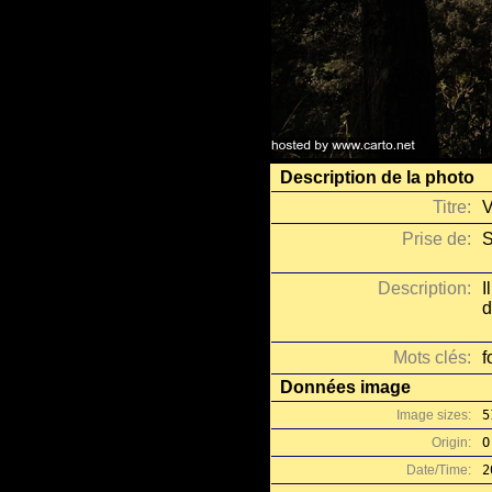
Description de la photo
Titre:
V
Prise de:
S
Description:
I
d
Mots clés:
f
Données image
Image sizes:
5
Origin:
O
Date/Time:
2