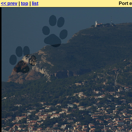
<< prev
|
top
|
list
Port e