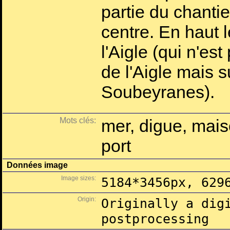
partie du chantie
centre. En haut
l'Aigle (qui n'es
de l'Aigle mais s
Soubeyranes).
Mots clés:
mer, digue, maiso
port
Données image
Image sizes:
5184*3456px, 629
Origin:
Originally a dig
postprocessing