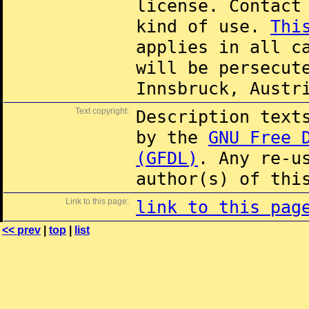
license. Contac
kind of use.
Thi
applies in all c
will be persecut
Innsbruck, Austr
Text copyright:
Description text
by the
GNU Free 
(GFDL)
. Any re-u
author(s) of thi
Link to this page:
link to this pag
<< prev
|
top
|
list