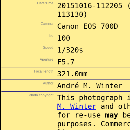
Date/Time:
20151016-112205 
113130)
Camera:
Canon EOS 700D
Iso:
100
Speed:
1/320s
Aperture:
F5.7
Focal length:
321.0mm
Author:
André M. Winter
Photo copyright:
This photograph 
M. Winter
and oth
for re-use
may
be
purposes. Commer