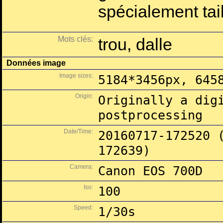
spécialement tai
Mots clés:
trou, dalle
Données image
Image sizes:
5184*3456px, 645
Origin:
Originally a dig
postprocessing
Date/Time:
20160717-172520 
172639)
Camera:
Canon EOS 700D
Iso:
100
Speed:
1/30s