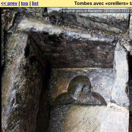
<< prev
|
top
|
list
Tombes avec «oreillers» t