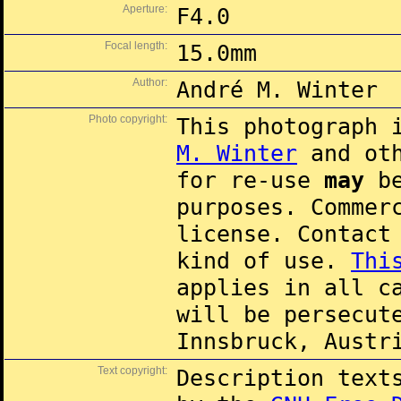
Aperture:
F4.0
Focal length:
15.0mm
Author:
André M. Winter
Photo copyright:
This photograph 
M. Winter
and oth
for re-use
may
be
purposes. Commer
license. Contac
kind of use.
Thi
applies in all c
will be persecut
Innsbruck, Austr
Text copyright:
Description text