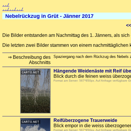
../
../../../
Nebelrückzug in Grüt - Jänner 2017
<
Die Bilder entstanden am Nachmittag des 1. Jänners, als sich e
Die letzten zwei Bilder stammen von einem nachmittäglichen
Spaziergang nach dem Rückzug des Nebels z
⇒ Beschreibung des
Abschnitts
Hängende Weidenäste mit Reif üb
Blick durch die feinen weiss überzog
Format am Server: 567*850px. Auf Anfrage verfügbare 
Reifüberzogene Trauerweide
Blick empor in die weiss überzogene
Format am Server: 567*850px. Auf Anfrage verfügbare 