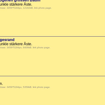
erzogenen grossen Baum
nkle stärkere Äste.
Grösse: 3456*5184px, 12182kB.
link photo page
.
egesrand
nkle stärkere Äste.
Grösse: 3456*5184px, 6406kB.
link photo page
.
n.
Grösse: 3456*5184px, 5359kB.
link photo page
.