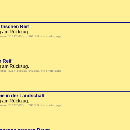
frischen Reif
ag am Rückzug.
Grösse: 5184*3456px, 9616kB.
link photo page
.
n Reif
ag am Rückzug.
Grösse: 5184*3456px, 8436kB.
link photo page
.
e in der Landschaft
ag am Rückzug.
Grösse: 5184*3456px, 7958kB.
link photo page
.