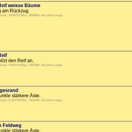
 Reif weisse Bäume
ag am Rückzug.
Grösse: 3456*5184px, 9886kB.
link photo page
.
eif
ilzt den Reif an.
Grösse: 5184*3456px, 4503kB.
link photo page
.
egesrand
nkle stärkere Äste.
Grösse: 5184*3456px, 5034kB.
link photo page
.
n Feldweg
nkle stärkere Äste.