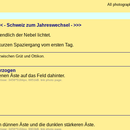
All photograp
<<
- Schweiz zum Jahreswechsel -
>>>
ndlich der Nebel lichtet.
 kurzen Spaziergang vom ersten Tag.
wischen Grüt und Ottikon.
erzogen
enen Äste auf das Feld dahinter.
Grösse: 3456*5184px, 6851kB.
link photo page
.
n dünnen Äste und die dunklen stärkeren Äste.
Grösse: 3456*5184px, 9903kB.
link photo page
.