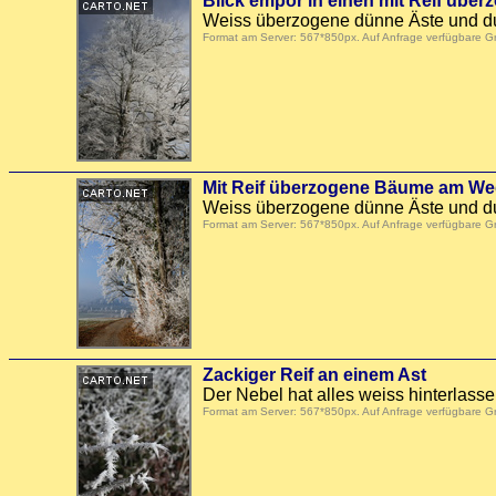
Blick empor in einen mit Reif üb
Weiss überzogene dünne Äste und du
Format am Server: 567*850px. Auf Anfrage verfügbare 
Mit Reif überzogene Bäume am W
Weiss überzogene dünne Äste und du
Format am Server: 567*850px. Auf Anfrage verfügbare 
Zackiger Reif an einem Ast
Der Nebel hat alles weiss hinterlasse
Format am Server: 567*850px. Auf Anfrage verfügbare 