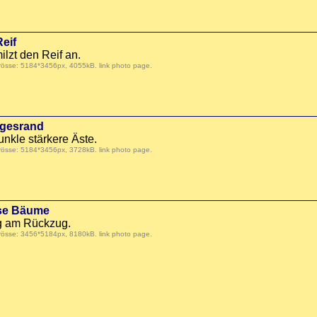
eif
ilzt den Reif an.
Grösse: 5184*3456px, 4055kB.
link photo page
.
egesrand
nkle stärkere Äste.
Grösse: 5184*3456px, 3728kB.
link photo page
.
sse Bäume
ag am Rückzug.
Grösse: 3456*5184px, 8180kB.
link photo page
.