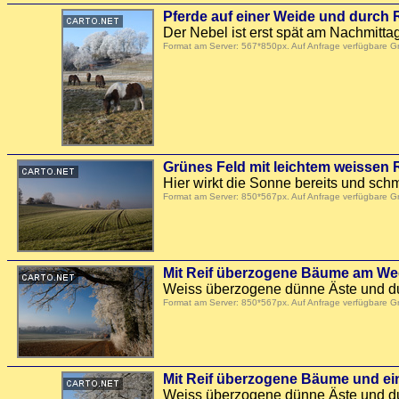
Pferde auf einer Weide und durch
Der Nebel ist erst spät am Nachmitt
Format am Server: 567*850px. Auf Anfrage verfügbare 
Grünes Feld mit leichtem weissen R
Hier wirkt die Sonne bereits und schm
Format am Server: 850*567px. Auf Anfrage verfügbare 
Mit Reif überzogene Bäume am W
Weiss überzogene dünne Äste und du
Format am Server: 850*567px. Auf Anfrage verfügbare 
Mit Reif überzogene Bäume und ei
Weiss überzogene dünne Äste und du