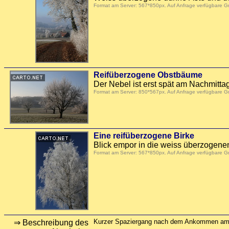
Format am Server: 567*850px. Auf Anfrage verfügbare 
Reifüberzogene Obstbäume
Der Nebel ist erst spät am Nachmitt
Format am Server: 850*567px. Auf Anfrage verfügbare 
Eine reifüberzogene Birke
Blick empor in die weiss überzogene
Format am Server: 567*850px. Auf Anfrage verfügbare 
Kurzer Spaziergang nach dem Ankommen am
⇒ Beschreibung des