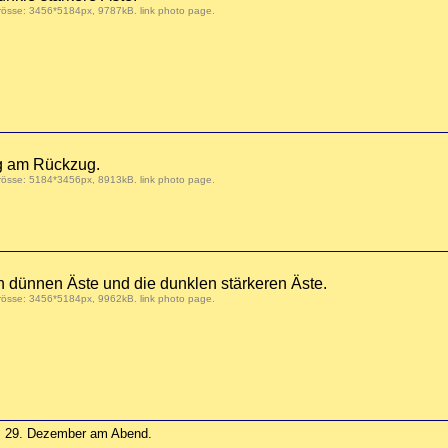
Grösse: 3456*5184px, 9787kB.
link photo page
.
ag am Rückzug.
Grösse: 5184*3456px, 8913kB.
link photo page
.
n dünnen Äste und die dunklen stärkeren Äste.
Grösse: 3456*5184px, 9962kB.
link photo page
.
 29. Dezember am Abend.