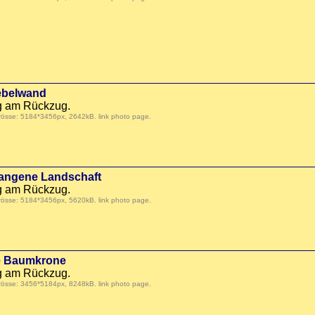
ebelwand
ag am Rückzug.
Grösse: 5184*3456px, 2642kB.
link photo page
.
hangene Landschaft
ag am Rückzug.
Grösse: 5184*3456px, 5620kB.
link photo page
.
ne Baumkrone
ag am Rückzug.
Grösse: 3456*5184px, 8248kB.
link photo page
.