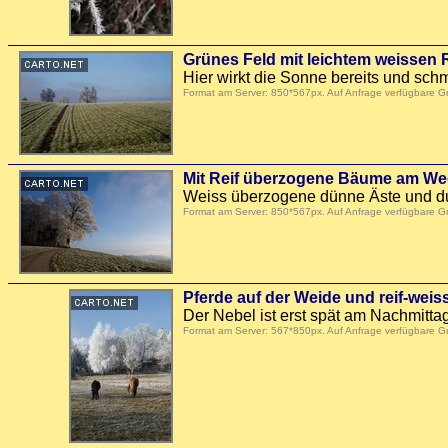
Grünes Feld mit leichtem weissen R
Hier wirkt die Sonne bereits und schm
Format am Server: 850*567px. Auf Anfrage verfügbare 
Mit Reif überzogene Bäume am W
Weiss überzogene dünne Äste und du
Format am Server: 850*567px. Auf Anfrage verfügbare 
Pferde auf der Weide und reif-wei
Der Nebel ist erst spät am Nachmitt
Format am Server: 567*850px. Auf Anfrage verfügbare 