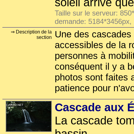
soleil arrive qu
Taille sur le serveur: 850
demande: 5184*3456px,
Une des cascades l
⇒ Description de la
section
accessibles de la 
personnes à mobilit
conséquent il y a
photos sont faites
patience pour n'av
Cascade aux É
La cascade tom
bassin.