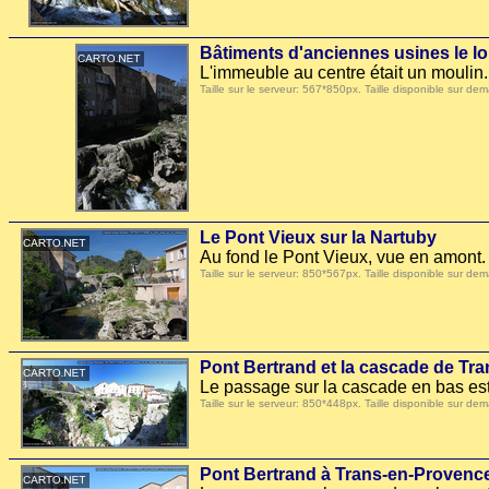
Bâtiments d'anciennes usines le lo
L'immeuble au centre était un moulin.
Taille sur le serveur: 567*850px. Taille disponible sur
Le Pont Vieux sur la Nartuby
Au fond le Pont Vieux, vue en amont.
Taille sur le serveur: 850*567px. Taille disponible sur
Pont Bertrand et la cascade de Tr
Le passage sur la cascade en bas est
Taille sur le serveur: 850*448px. Taille disponible sur
Pont Bertrand à Trans-en-Provenc