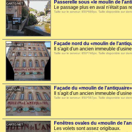
Passerelle sous «le moulin de l'ant
Le passage plus en aval n'était pas r
Taille sur le serveur: 850*689px. Taille disponible sur
Façade nord du «moulin de l'antiq
Il s'agit d'un ancien immeuble d'usin
Taille sur le serveur: 850*746px. Taille disponible sur
Façade du «moulin de l'antiquaire»
Il s'agit d'un ancien immeuble d'usine
Taille sur le serveur: 850*567px. Taille disponible sur
Fenêtres ovales du «moulin de l'an
Les volets sont assez origibaux.