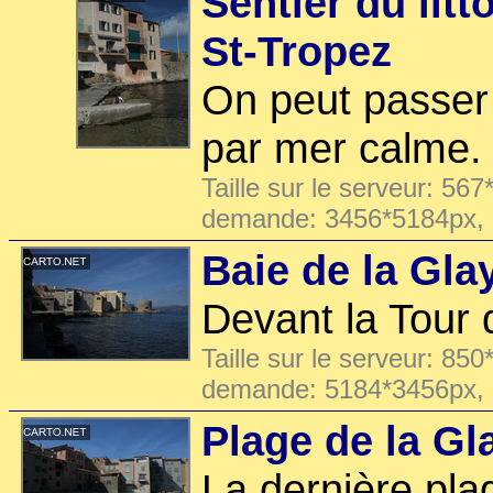
Sentier du litt
St-Tropez
On peut passer
par mer calme.
Taille sur le serveur: 567
demande: 3456*5184px,
Baie de la Gla
Devant la Tour 
Taille sur le serveur: 850
demande: 5184*3456px,
Plage de la Gl
La dernière plag