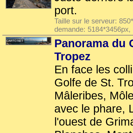
port.
Taille sur le serveur: 850
demande: 5184*3456px,
Panorama du G
Tropez
En face les col
Golfe de St. Tr
Mâleribes, Môle
avec le phare,
l'ouest de Gri