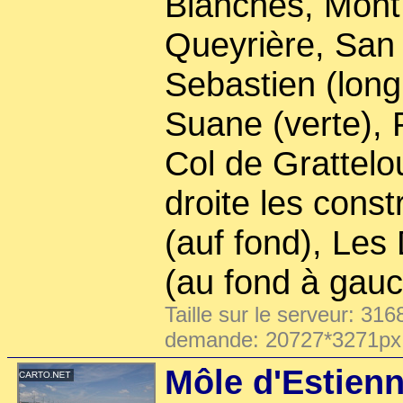
Blanches, Mont
Queyrière, San 
Sebastien (long 
Suane (verte), P
Col de Grattelo
droite les cons
(auf fond), Les
(au fond à gau
Taille sur le serveur: 316
demande: 20727*3271px
Môle d'Estienn