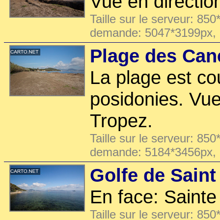
Vue en directio
Taille sur le serveur: 850
demande: 5047*3199px,
Plage des Can
La plage est co
posidonies. Vue
Tropez.
Taille sur le serveur: 850
demande: 5184*3456px,
Golfe de Saint
En face: Saint
Taille sur le serveur: 850