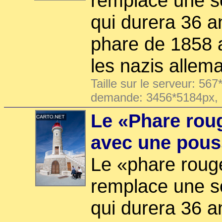
remplace une so
qui durera 36 a
phare de 1858 ai
les nazis allem
Taille sur le serveur: 567
demande: 3456*5184px,
Le «Phare roug
avec une pous
Le «phare rouge
remplace une so
qui durera 36 a