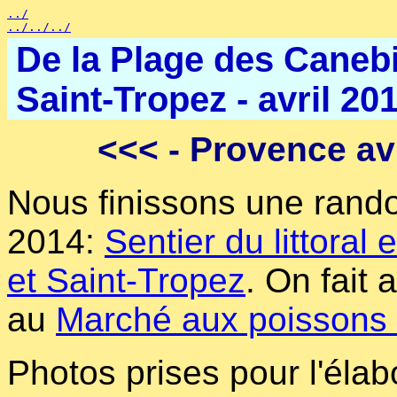
../
../../../
De la Plage des Canebi
Saint-Tropez - avril 20
<<<
- Provence avr
Nous finissons une ran
2014:
Sentier du littora
et Saint-Tropez
. On fait
au
Marché aux poissons 
Photos prises pour l'élab