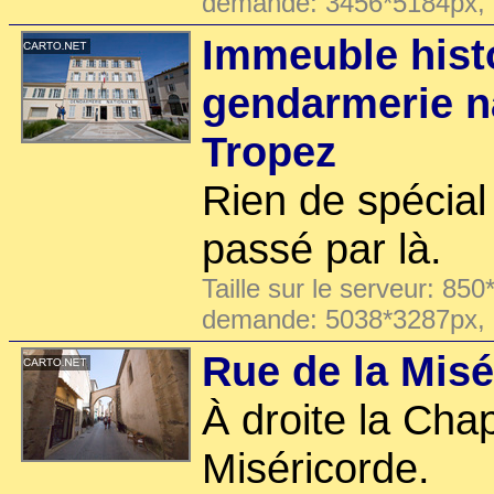
demande: 3456*5184px,
Immeuble histo
gendarmerie na
Tropez
Rien de spécial 
passé par là.
Taille sur le serveur: 850
demande: 5038*3287px,
Rue de la Misé
À droite la Chap
Miséricorde.