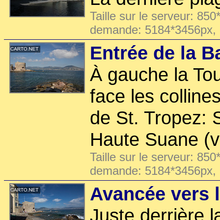
Taille sur le serveur: 850
demande: 5184*3456px,
Entrée de la B
À gauche la Tou
face les colline
de St. Tropez: 
Haute Suane (v
Taille sur le serveur: 850
demande: 5184*3456px,
Avancée vers l
Juste derrière l