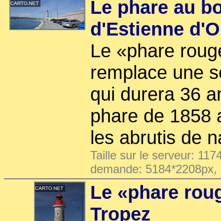
Le phare au b
d'Estienne d'
Le «phare rouge
remplace une so
qui durera 36 a
phare de 1858 ai
les abrutis de 
Taille sur le serveur: 117
demande: 5184*2208px,
Le «phare rou
Tropez