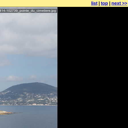
list
|
top
|
next >>