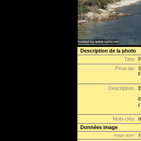
Description de la photo
Titre:
P
Prise de:
S
F
Description:
E
I
c
Mots clés:
m
Données image
Image sizes:
5