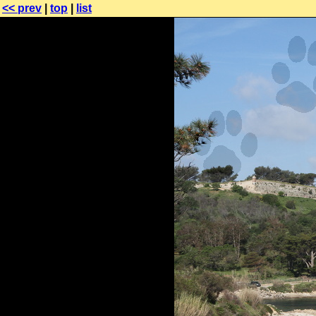
<< prev
|
top
|
list