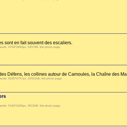
ues sont en fait souvent des escaliers.
 demande: 4706*2893px, 5457kB.
link photo page
.
 des Défens, les collines autour de Carnoules, la Chaîne des Ma
 demande: 9266*4757px, 10501kB.
link photo page
.
ers
 demande: 5184*3456px, 5815kB.
link photo page
.