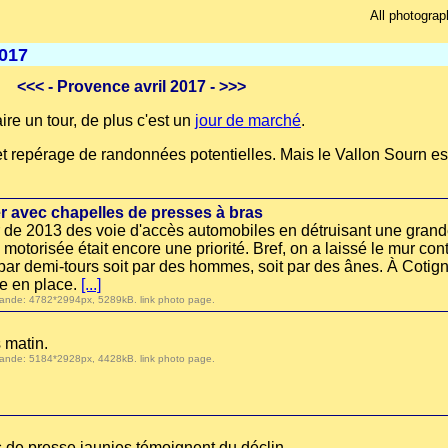
All photograp
2017
<<<
- Provence avril 2017 -
>>>
ire un tour, de plus c'est un
jour de marché
.
repérage de randonnées potentielles. Mais le Vallon Sourn est t
 avec chapelles de presses à bras
r de 2013 des voie d'accès automobiles en détruisant une grande
motorisée était encore une priorité. Bref, on a laissé le mur co
ar demi-tours soit par des hommes, soit par des ânes. À Cotign
e en place.
[...]
 demande: 4782*2994px, 5289kB.
link photo page
.
 matin.
 demande: 5184*2928px, 4428kB.
link photo page
.
s de presse jaunies témoignent du déclin.