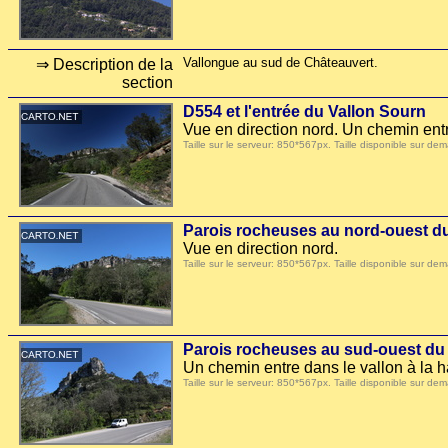
Vallongue au sud de Châteauvert.
⇒ Description de la
section
D554 et l'entrée du Vallon Sourn
Vue en direction nord. Un chemin entr
Taille sur le serveur: 850*567px. Taille disponible sur
Parois rocheuses au nord-ouest d
Vue en direction nord.
Taille sur le serveur: 850*567px. Taille disponible sur
Parois rocheuses au sud-ouest du
Un chemin entre dans le vallon à la 
Taille sur le serveur: 850*567px. Taille disponible sur