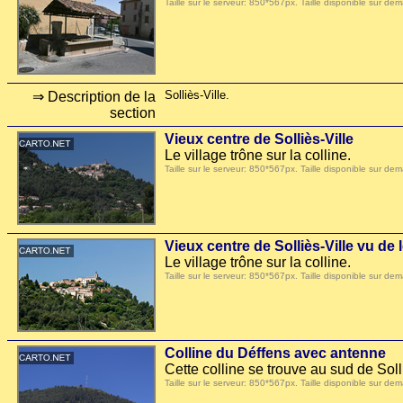
Taille sur le serveur: 850*567px. Taille disponible sur
Solliès-Ville.
⇒ Description de la
section
Vieux centre de Solliès-Ville
Le village trône sur la colline.
Taille sur le serveur: 850*567px. Taille disponible sur
Vieux centre de Solliès-Ville vu de 
Le village trône sur la colline.
Taille sur le serveur: 850*567px. Taille disponible sur
Colline du Déffens avec antenne
Cette colline se trouve au sud de Sol
Taille sur le serveur: 850*567px. Taille disponible sur