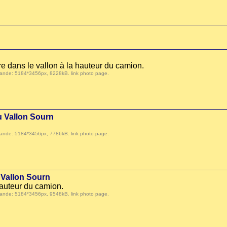
e dans le vallon à la hauteur du camion.
 demande: 5184*3456px, 8228kB.
link photo page
.
u Vallon Sourn
 demande: 5184*3456px, 7786kB.
link photo page
.
 Vallon Sourn
hauteur du camion.
 demande: 5184*3456px, 9548kB.
link photo page
.