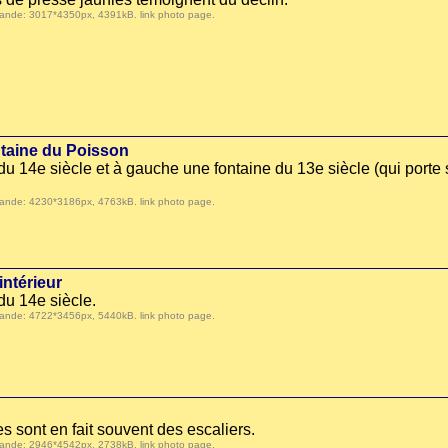
 demande: 3017*4350px, 4391kB.
link photo page
.
ntaine du Poisson
 du 14e siècle et à gauche une fontaine du 13e siècle (qui port
 demande: 4230*3186px, 4763kB.
link photo page
.
intérieur
du 14e siècle.
 demande: 4722*3456px, 5440kB.
link photo page
.
ues sont en fait souvent des escaliers.
 demande: 2946*4542px, 2738kB.
link photo page
.