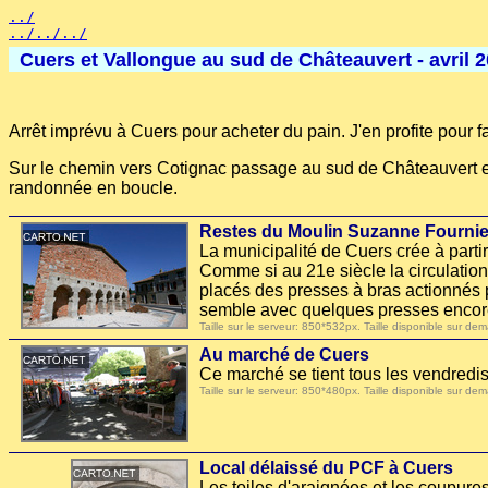
../
../../../
Cuers et Vallongue au sud de Châteauvert - avril 
Arrêt imprévu à Cuers pour acheter du pain. J'en profite pour fa
Sur le chemin vers Cotignac passage au sud de Châteauvert et 
randonnée en boucle.
Restes du Moulin Suzanne Fournier
La municipalité de Cuers crée à parti
Comme si au 21e siècle la circulation 
placés des presses à bras actionnés p
semble avec quelques presses encor
Taille sur le serveur: 850*532px. Taille disponible sur
Au marché de Cuers
Ce marché se tient tous les vendredis
Taille sur le serveur: 850*480px. Taille disponible sur
Local délaissé du PCF à Cuers
Les toiles d'araignées et les coupure