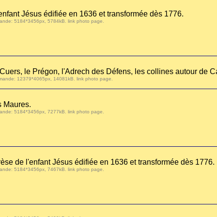
enfant Jésus édifiée en 1636 et transformée dès 1776.
 demande: 5184*3456px, 5784kB.
link photo page
.
 Cuers, le Prégon, l'Adrech des Défens, les collines autour de 
r demande: 12379*4065px, 14081kB.
link photo page
.
es Maures.
 demande: 5184*3456px, 7277kB.
link photo page
.
èse de l'enfant Jésus édifiée en 1636 et transformée dès 1776.
 demande: 5184*3456px, 7467kB.
link photo page
.