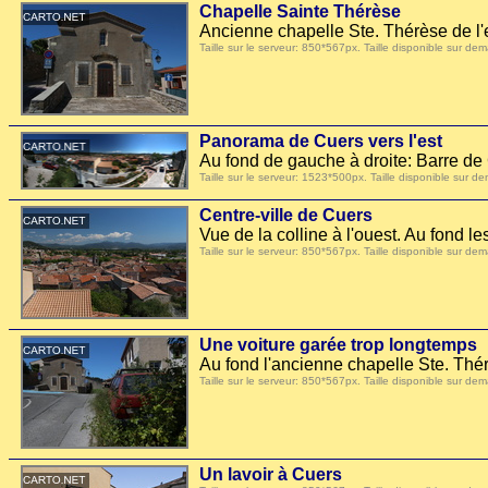
Chapelle Sainte Thérèse
Ancienne chapelle Ste. Thérèse de l'
Taille sur le serveur: 850*567px. Taille disponible sur
Panorama de Cuers vers l'est
Au fond de gauche à droite: Barre de
Taille sur le serveur: 1523*500px. Taille disponible su
Centre-ville de Cuers
Vue de la colline à l'ouest. Au fond l
Taille sur le serveur: 850*567px. Taille disponible sur
Une voiture garée trop longtemps
Au fond l'ancienne chapelle Ste. Thér
Taille sur le serveur: 850*567px. Taille disponible sur
Un lavoir à Cuers