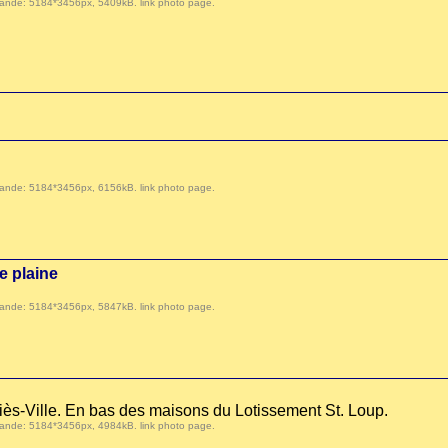
 demande: 5184*3456px, 5409kB.
link photo page
.
 demande: 5184*3456px, 6156kB.
link photo page
.
le plaine
 demande: 5184*3456px, 5847kB.
link photo page
.
liès-Ville. En bas des maisons du Lotissement St. Loup.
 demande: 5184*3456px, 4984kB.
link photo page
.