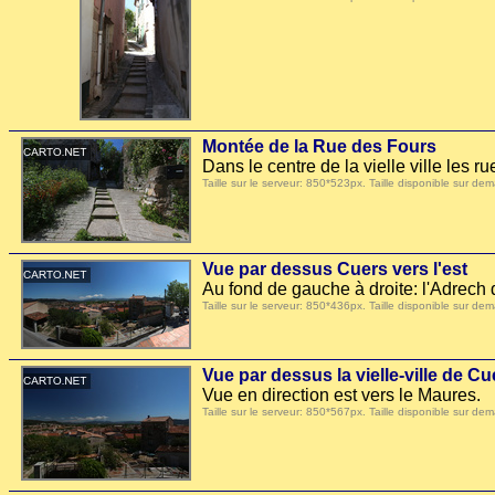
Montée de la Rue des Fours
Dans le centre de la vielle ville les r
Taille sur le serveur: 850*523px. Taille disponible sur
Vue par dessus Cuers vers l'est
Au fond de gauche à droite: l'Adrech
Taille sur le serveur: 850*436px. Taille disponible sur
Vue par dessus la vielle-ville de Cu
Vue en direction est vers le Maures.
Taille sur le serveur: 850*567px. Taille disponible sur