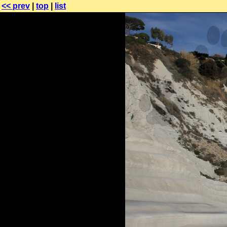
<< prev
|
top
|
list