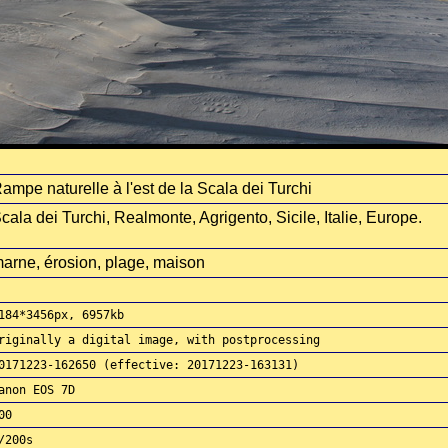
ampe naturelle à l'est de la Scala dei Turchi
cala dei Turchi, Realmonte, Agrigento, Sicile, Italie, Europe.
arne, érosion, plage, maison
184*3456px, 6957kb
riginally a digital image, with postprocessing
0171223-162650 (effective: 20171223-163131)
anon EOS 7D
00
/200s