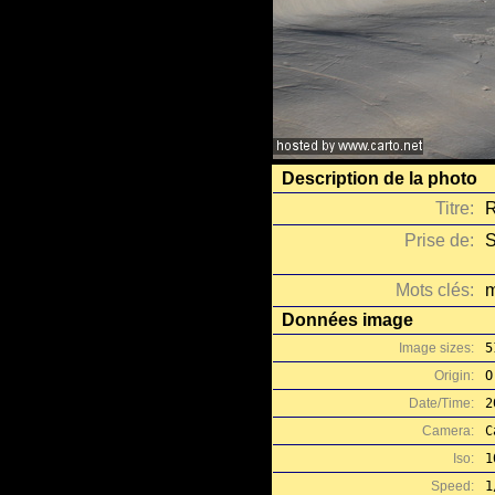
Description de la photo
Titre:
R
Prise de:
S
Mots clés:
m
Données image
Image sizes:
5
Origin:
O
Date/Time:
2
Camera:
C
Iso:
1
Speed:
1