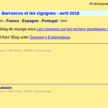
All photograp
Barruecos et les cigognes - avril 2018
<<
- France - Espagne - Portugal -
>>>
re blog de voyage sous
Les cigognes sur les rochers granitiques
f Alex' Blog unter
Spanien’s Extremadura
.
 demande: 3456*5184px, 4509kB.
link photo page
.
buisson
 demande: 2358*1700px, 2365kB.
link photo page
.