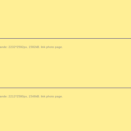
 demande: 2232*2592px, 1582kB.
link photo page
.
 demande: 2212*2580px, 1546kB.
link photo page
.