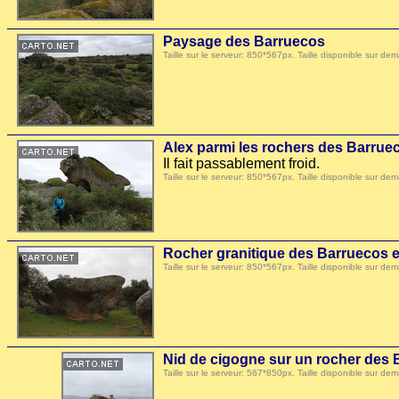
Paysage des Barruecos
Taille sur le serveur: 850*567px. Taille disponible sur
Alex parmi les rochers des Barrue
Il fait passablement froid.
Taille sur le serveur: 850*567px. Taille disponible sur
Rocher granitique des Barruecos 
Taille sur le serveur: 850*567px. Taille disponible sur
Nid de cigogne sur un rocher des
Taille sur le serveur: 567*850px. Taille disponible sur