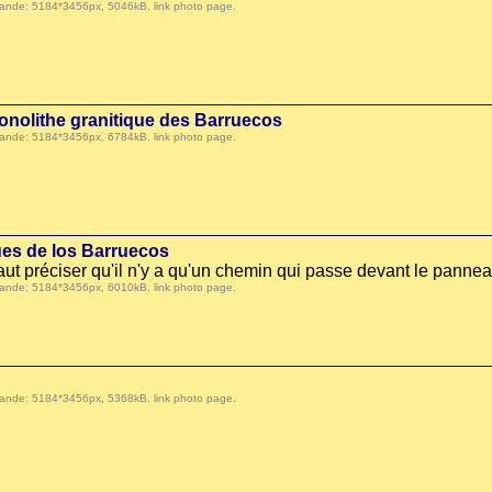
 demande: 5184*3456px, 5046kB.
link photo page
.
onolithe granitique des Barruecos
 demande: 5184*3456px, 6784kB.
link photo page
.
ues de los Barruecos
 faut préciser qu'il n'y a qu'un chemin qui passe devant le panne
 demande: 5184*3456px, 6010kB.
link photo page
.
 demande: 5184*3456px, 5368kB.
link photo page
.