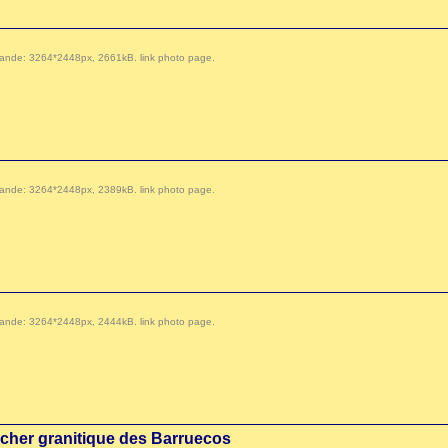
 demande: 3264*2448px, 2661kB.
link photo page
.
 demande: 3264*2448px, 2389kB.
link photo page
.
 demande: 3264*2448px, 2444kB.
link photo page
.
cher granitique des Barruecos