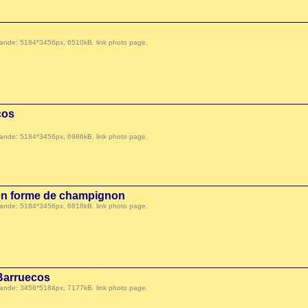
 demande: 5184*3456px, 6510kB.
link photo page
.
cos
 demande: 5184*3456px, 6986kB.
link photo page
.
en forme de champignon
 demande: 5184*3456px, 6818kB.
link photo page
.
 Barruecos
 demande: 3456*5184px, 7177kB.
link photo page
.