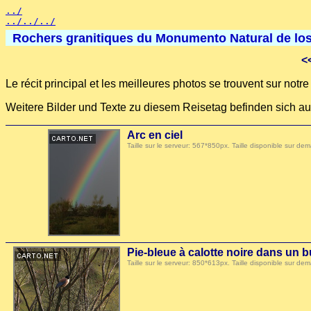
../
../../../
Rochers granitiques du Monumento Natural de los 
<
Le récit principal et les meilleures photos se trouvent sur not
Weitere Bilder und Texte zu diesem Reisetag befinden sich au
Arc en ciel
Taille sur le serveur: 567*850px. Taille disponible sur
Pie-bleue à calotte noire dans un 
Taille sur le serveur: 850*613px. Taille disponible sur