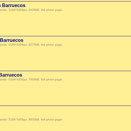
s Barruecos
 demande: 5184*3456px, 6436kB.
link photo page
.
s Barruecos
 demande: 5184*3456px, 6276kB.
link photo page
.
 Barruecos
 demande: 5184*3456px, 7406kB.
link photo page
.
 demande: 5184*3456px, 8833kB.
link photo page
.