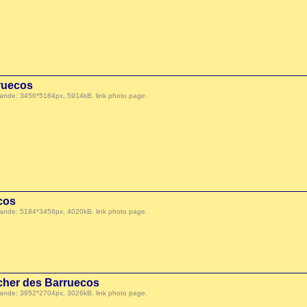
ruecos
 demande: 3456*5184px, 5914kB.
link photo page
.
cos
 demande: 5184*3456px, 4020kB.
link photo page
.
ocher des Barruecos
 demande: 3952*2704px, 3026kB.
link photo page
.