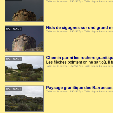
Taille sur le serveur: 850*567px. Taille disponible sur
Nids de cigognes sur und grand m
Taille sur le serveur: 850*567px. Taille disponible sur
Chemin parmi les rochers granitiq
Les flèches pointent on ne sait où. Il
Taille sur le serveur: 850*567px. Taille disponible sur
Paysage granitique des Barruecos
Taille sur le serveur: 850*567px. Taille disponible sur