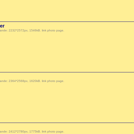
er
 demande: 2232*2572px, 1546kB.
link photo page
.
 demande: 2364*2568px, 1620kB.
link photo page
.
 demande: 2412*2780px, 1775kB.
link photo page
.