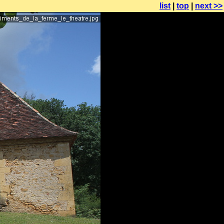
list
|
top
|
next >>