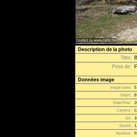
Description de la photo
Titre:
B
Prise de:
F
Données image
Image sizes:
5
Origin:
O
Date/Time:
2
Camera:
C
Iso:
1
Speed:
1
Aperture:
F