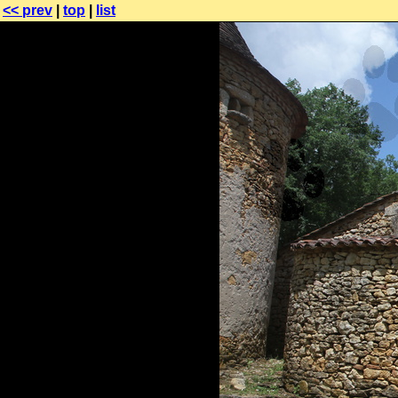
<< prev
|
top
|
list