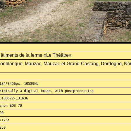
âtiments de la ferme «Le Théâtre»
onblanque, Mauzac, Mauzac-et-Grand-Castang, Dordogne, Nouv
184*3456px, 10589kb
riginally a digital image, with postprocessing
0180522-131636
anon EOS 7D
00
/125s
8.0