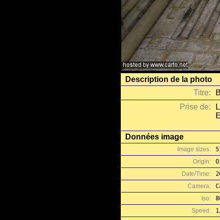
Description de la photo
Titre:
B
Prise de:
L
E
Données image
Image sizes:
5
Origin:
O
Date/Time:
2
Camera:
C
Iso:
8
Speed:
1