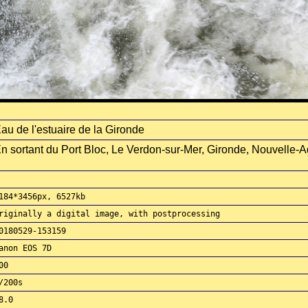
au de l'estuaire de la Gironde
n sortant du Port Bloc, Le Verdon-sur-Mer, Gironde, Nouvelle-A
184*3456px, 6527kb
riginally a digital image, with postprocessing
0180529-153159
anon EOS 7D
00
/200s
8.0