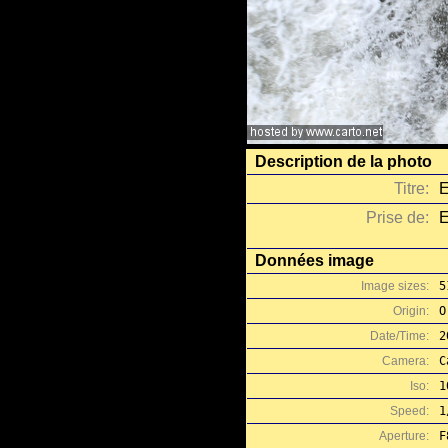
Description de la photo
Titre:
E
Prise de:
E
Données image
Image sizes:
5
Origin:
O
Date/Time:
2
Camera:
C
Iso:
1
Speed:
1
Aperture:
F