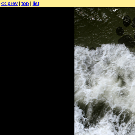
<< prev
|
top
|
list