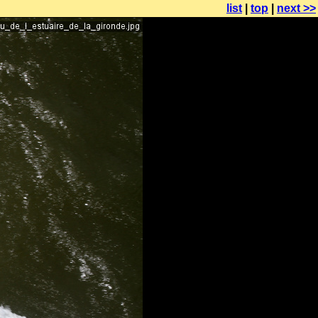
list
|
top
|
next >>