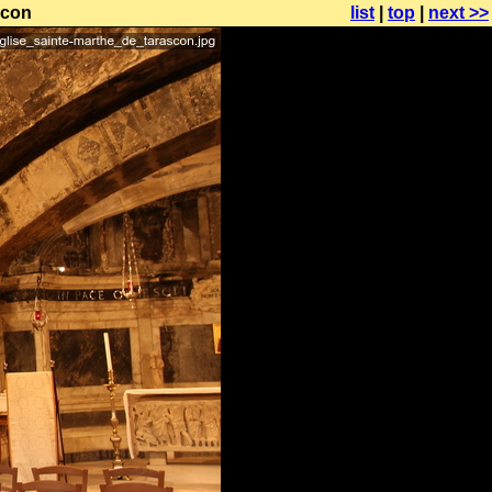
scon
list
|
top
|
next >>