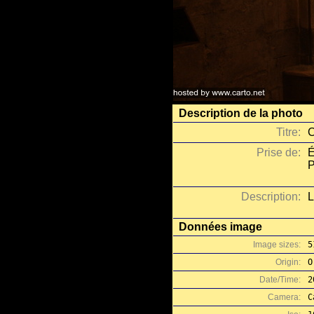
Description de la photo
Titre:
C
Prise de:
É
P
Description:
L
Données image
Image sizes:
5
Origin:
O
Date/Time:
2
Camera:
C