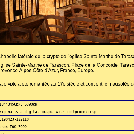
hapelle latérale de la crypte de l'église Sainte-Marthe de Tara
glise Sainte-Marthe de Tarascon, Place de la Concorde, Tara
rovence-Alpes-Côte-d'Azur, France, Europe.
a crypte a été remaniée au 17e siècle et contient le mausolée d
184*3456px, 6390kb
riginally a digital image, with postprocessing
0190423-122110
anon EOS 700D