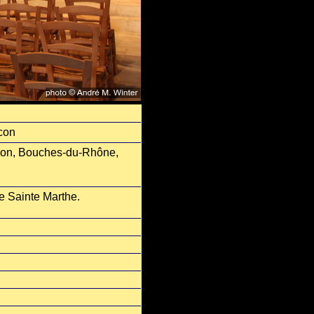
scon
scon, Bouches-du-Rhône,
e Sainte Marthe.