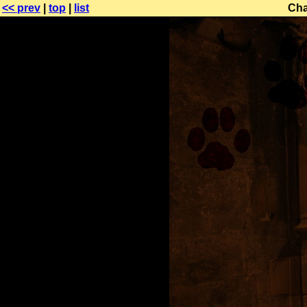
<< prev
|
top
|
list
Cha