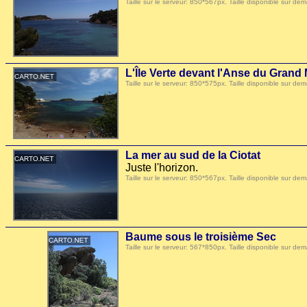
Taille sur le serveur: 850*567px. Taille disponible sur
L'Île Verte devant l'Anse du Grand
Taille sur le serveur: 850*575px. Taille disponible sur
La mer au sud de la Ciotat
Juste l'horizon.
Taille sur le serveur: 850*567px. Taille disponible sur
Baume sous le troisième Sec
Taille sur le serveur: 567*850px. Taille disponible sur