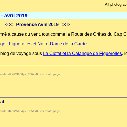
All photograp
- avril 2019
<<<
- Provence Avril 2019 -
>>>
 fermé à cause du vent, tout comme la Route des Crêtes du Cap C
gel, Figuerolles et Notre-Dame de la Garde
.
re blog de voyage sous
La Ciotat et la Calanque de Figuerolles
. 
 demande: 4996*3100px, 4367kB.
link photo page
.
at
 demande: 3456*5184px, 5351kB.
link photo page
.