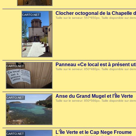
Clocher octogonal de la Chapelle 
Taille sur le serveur: 557*850px. Taille disponible sur
Panneau «Ce local est à présent uti
Taille sur le serveur: 850*480px. Taille disponible sur
Anse du Grand Mugel et l'Île Verte
Taille sur le serveur: 850*566px. Taille disponible sur
L'Île Verte et le Cap Nege Froume