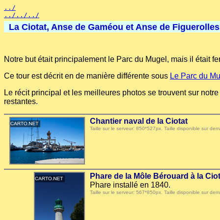
../
../../../
La Ciotat, Anse de Gaméou et Anse de Figuerolles 
Notre but était principalement le Parc du Mugel, mais il était
Ce tour est décrit en de manière différente sous
Le Parc du Mu
Le récit principal et les meilleures photos se trouvent sur not
restantes.
Chantier naval de la Ciotat
Taille sur le serveur: 850*527px. Taille disponible sur
Phare de la Môle Bérouard à la Ciot
Phare installé en 1840.
Taille sur le serveur: 567*850px. Taille disponible sur