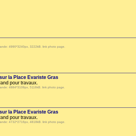
 demande: 4990*3240px, 3222kB.
link photo page
.
ur la Place Evariste Gras
and pour travaux.
 demande: 4884*3108px, 5116kB.
link photo page
.
ur la Place Evariste Gras
and pour travaux.
 demande: 4732*2716px, 4818kB.
link photo page
.