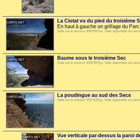
La Ciotat vu du pied du troisième 
En haut à gauche un grillage du Parc
Taille sur le serveur: 850*567px. Taille disponible sur
Baume sous le troisième Sec
Taille sur le serveur: 850*567px. Taille disponible sur
La poudingue au sud des Secs
Taille sur le serveur: 850*625px. Taille disponible sur
Vue verticale par-dessus la paroi 