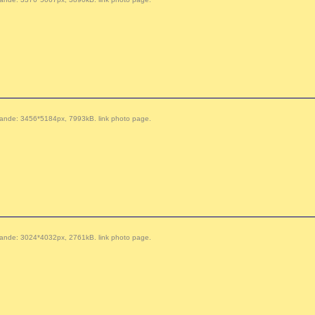
 demande: 3456*5184px, 7993kB.
link photo page
.
 demande: 3024*4032px, 2761kB.
link photo page
.