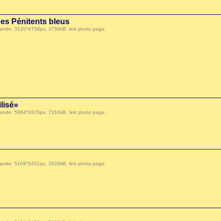
des Pénitents bleus
 demande: 3120*4758px, 3758kB.
link photo page
.
lisé»
 demande: 5984*3376px, 7316kB.
link photo page
.
 demande: 5109*3401px, 3826kB.
link photo page
.