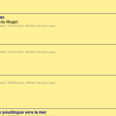
Sec
 du Mugel.
 demande: 5184*3456px, 4553kB.
link photo page
.
 demande: 5184*3456px, 4814kB.
link photo page
.
 demande: 4649*3416px, 4865kB.
link photo page
.
de poudingue vers la mer