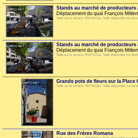
Stands au marché de producteurs à
Déplacement du quai François Mitterr
Taille sur le serveur: 850*567px. Taille disponible sur
Stands au marché de producteurs à
Déplacement du quai François Mitterr
Taille sur le serveur: 850*567px. Taille disponible sur
Grands pots de fleurs sur la Place 
Taille sur le serveur: 567*850px. Taille disponible sur
Rue des Frères Romana
Taille sur le serveur: 566*850px. Taille disponible sur