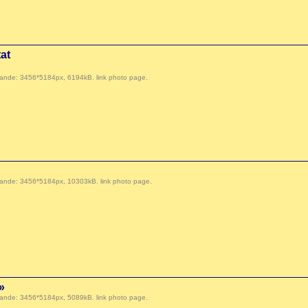
at
 demande: 3456*5184px, 6194kB.
link photo page
.
 demande: 3456*5184px, 10303kB.
link photo page
.
»
 demande: 3456*5184px, 5089kB.
link photo page
.