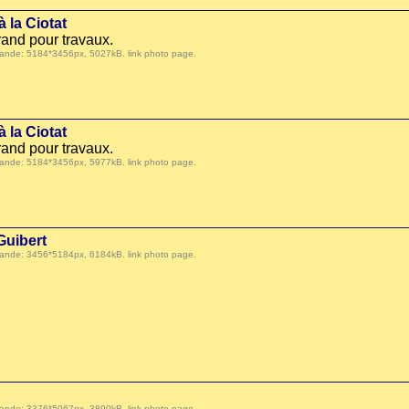
 la Ciotat
and pour travaux.
 demande: 5184*3456px, 5027kB.
link photo page
.
 la Ciotat
and pour travaux.
 demande: 5184*3456px, 5977kB.
link photo page
.
Guibert
 demande: 3456*5184px, 6184kB.
link photo page
.
 demande: 3376*5067px, 3890kB.
link photo page
.