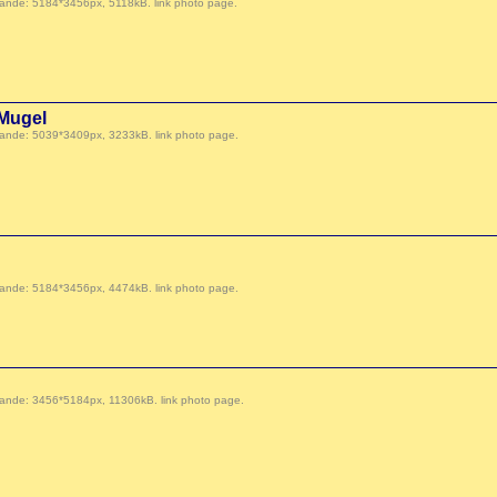
 demande: 5184*3456px, 5118kB.
link photo page
.
 Mugel
 demande: 5039*3409px, 3233kB.
link photo page
.
 demande: 5184*3456px, 4474kB.
link photo page
.
 demande: 3456*5184px, 11306kB.
link photo page
.