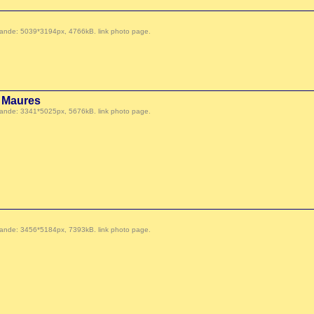
 demande: 5039*3194px, 4766kB.
link photo page
.
s Maures
 demande: 3341*5025px, 5676kB.
link photo page
.
 demande: 3456*5184px, 7393kB.
link photo page
.