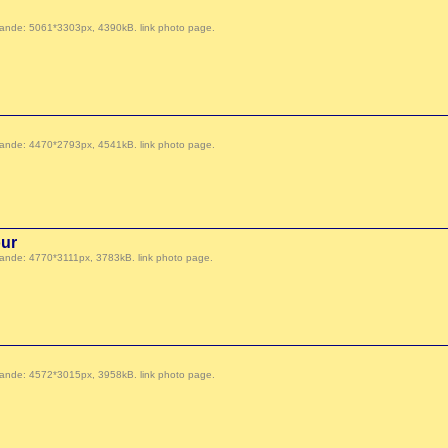
 demande: 5061*3303px, 4390kB.
link photo page
.
 demande: 4470*2793px, 4541kB.
link photo page
.
our
 demande: 4770*3111px, 3783kB.
link photo page
.
 demande: 4572*3015px, 3958kB.
link photo page
.