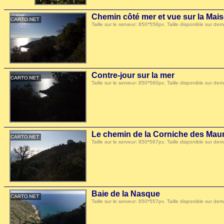
Chemin côté mer et vue sur la Mai
Taille sur le serveur: 850*558px. Taille disponible sur
Contre-jour sur la mer
Taille sur le serveur: 850*560px. Taille disponible sur
Le chemin de la Corniche des Mau
Taille sur le serveur: 850*567px. Taille disponible sur
Baie de la Nasque
Taille sur le serveur: 850*557px. Taille disponible sur