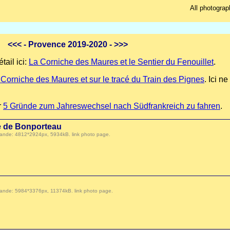
All photograp
<<<
- Provence 2019-2020 -
>>>
tail ici:
La Corniche des Maures et le Sentier du Fenouillet
.
a Corniche des Maures et sur le tracé du Train des Pignes
. Ici n
r
5 Gründe zum Jahreswechsel nach Südfrankreich zu fahren
.
age de Bonporteau
 demande: 4812*2924px, 5934kB.
link photo page
.
 demande: 5984*3376px, 11374kB.
link photo page
.