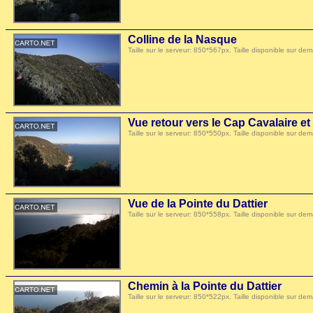
Colline de la Nasque
Taille sur le serveur: 850*567px. Taille disponible sur
Vue retour vers le Cap Cavalaire et
Taille sur le serveur: 850*550px. Taille disponible sur
Vue de la Pointe du Dattier
Taille sur le serveur: 850*558px. Taille disponible sur
Chemin à la Pointe du Dattier
Taille sur le serveur: 850*522px. Taille disponible sur