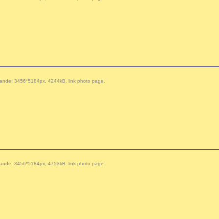
 demande: 3456*5184px, 4244kB.
link photo page
.
 demande: 3456*5184px, 4753kB.
link photo page
.