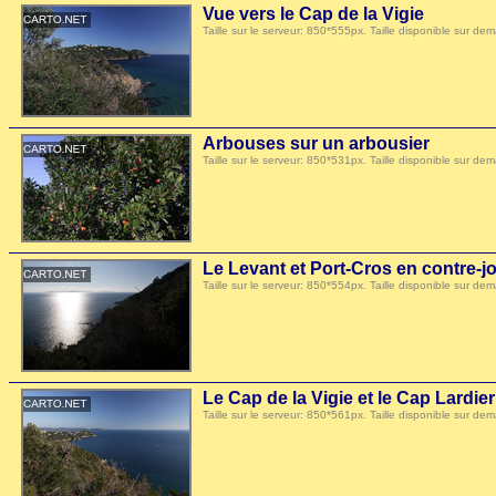
Vue vers le Cap de la Vigie
Taille sur le serveur: 850*555px. Taille disponible sur
Arbouses sur un arbousier
Taille sur le serveur: 850*531px. Taille disponible sur
Le Levant et Port-Cros en contre-j
Taille sur le serveur: 850*554px. Taille disponible sur
Le Cap de la Vigie et le Cap Lardier
Taille sur le serveur: 850*561px. Taille disponible sur