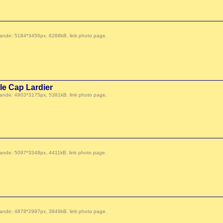
 demande: 5184*3456px, 6288kB.
link photo page
.
 le Cap Lardier
 demande: 4903*3175px, 5381kB.
link photo page
.
 demande: 5097*3348px, 4411kB.
link photo page
.
 demande: 4878*2997px, 3849kB.
link photo page
.