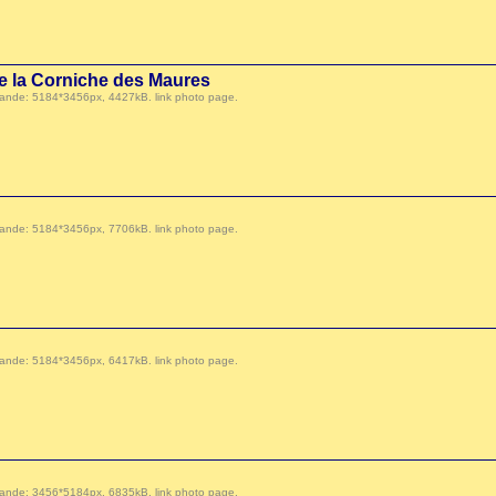
de la Corniche des Maures
 demande: 5184*3456px, 4427kB.
link photo page
.
 demande: 5184*3456px, 7706kB.
link photo page
.
 demande: 5184*3456px, 6417kB.
link photo page
.
 demande: 3456*5184px, 6835kB.
link photo page
.