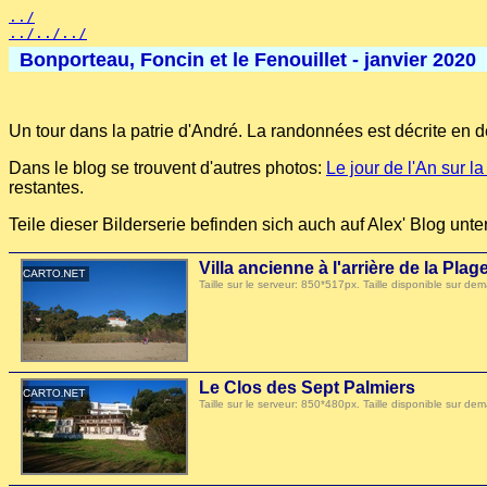
../
../../../
Bonporteau, Foncin et le Fenouillet - janvier 2020
Un tour dans la patrie d'André. La randonnées est décrite en dé
Dans le blog se trouvent d'autres photos:
Le jour de l'An sur l
restantes.
Teile dieser Bilderserie befinden sich auch auf Alex' Blog unte
Villa ancienne à l'arrière de la Pl
Taille sur le serveur: 850*517px. Taille disponible sur
Le Clos des Sept Palmiers
Taille sur le serveur: 850*480px. Taille disponible sur