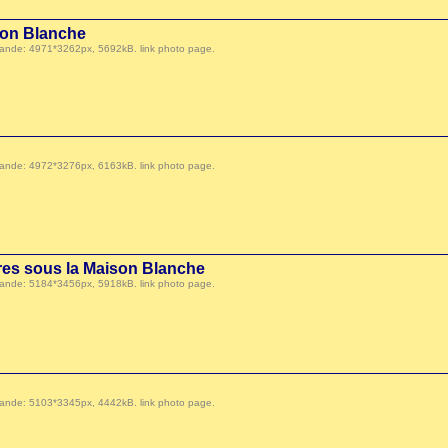
son Blanche
 demande: 4971*3262px, 5692kB.
link photo page
.
 demande: 4972*3276px, 6163kB.
link photo page
.
res sous la Maison Blanche
 demande: 5184*3456px, 5918kB.
link photo page
.
 demande: 5103*3345px, 4442kB.
link photo page
.