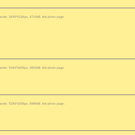
 demande: 3456*5184px, 4710kB.
link photo page
.
 demande: 5184*3456px, 4804kB.
link photo page
.
 demande: 5184*3456px, 4986kB.
link photo page
.