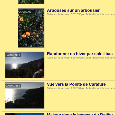
Arbouses sur un arbousier
Taille sur le serveur: 567*850px. Taille disponible sur
Randonner en hiver par soleil bas
Taille sur le serveur: 850*567px. Taille disponible sur
Vue vers la Pointe de Carafure
Taille sur le serveur: 850*567px. Taille disponible sur
Maison dans le hameau du Dattier