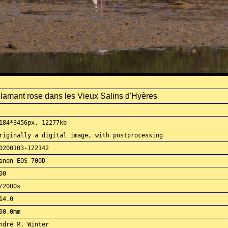
lamant rose dans les Vieux Salins d'Hyères
184*3456px, 12277kb
riginally a digital image, with postprocessing
0200103-122142
anon EOS 700D
00
/2000s
14.0
00.0mm
ndré M. Winter