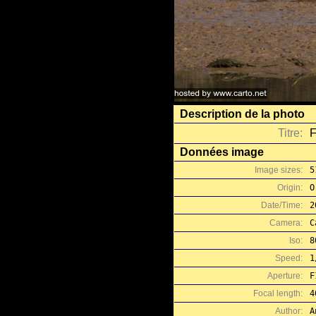
Description de la photo
Titre:
F
Données image
Image sizes:
5
Origin:
O
Date/Time:
2
Camera:
C
Iso:
8
Speed:
1
Aperture:
F
Focal length:
4
Author:
A