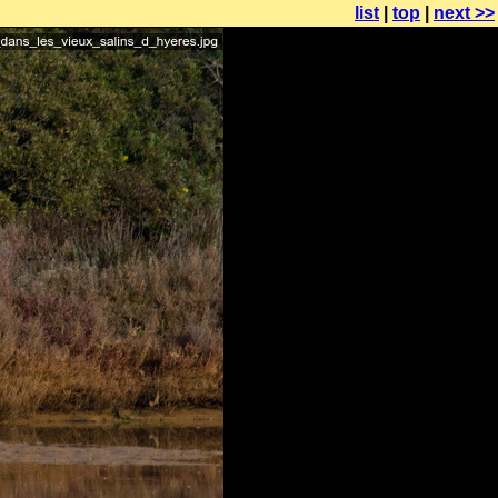
list
|
top
|
next >>