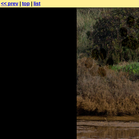
<< prev
|
top
|
list