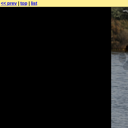
<< prev
|
top
|
list