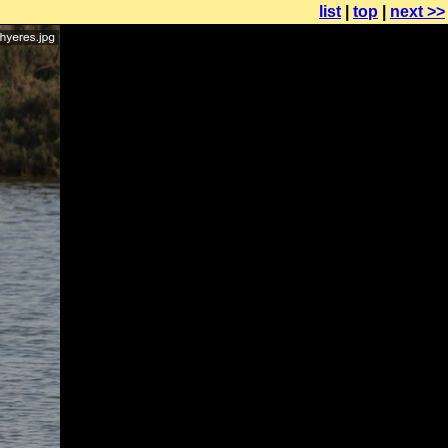
list
|
top
|
next >>