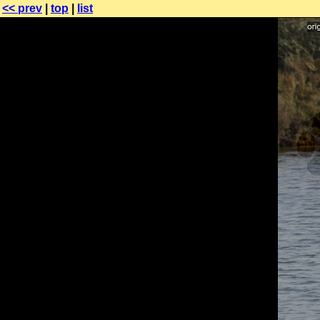
<< prev
|
top
|
list