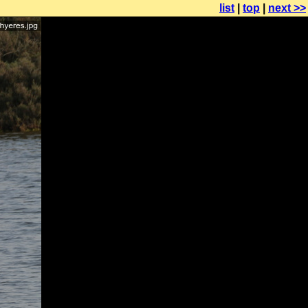
list
|
top
|
next >>