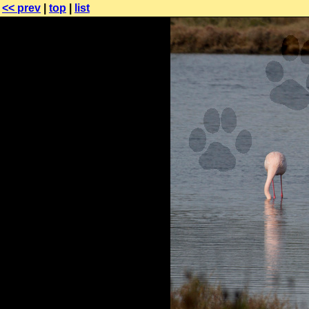
<< prev
|
top
|
list