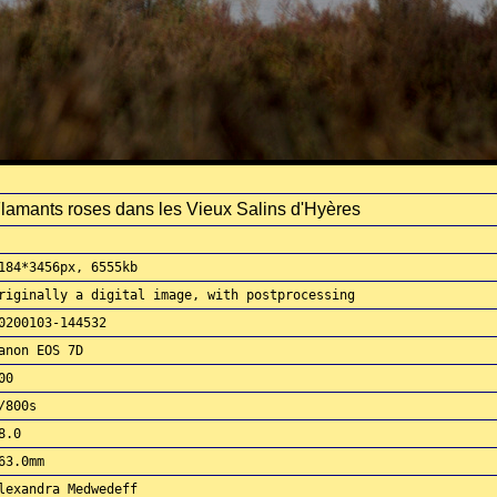
lamants roses dans les Vieux Salins d'Hyères
184*3456px, 6555kb
riginally a digital image, with postprocessing
0200103-144532
anon EOS 7D
00
/800s
8.0
63.0mm
lexandra Medwedeff