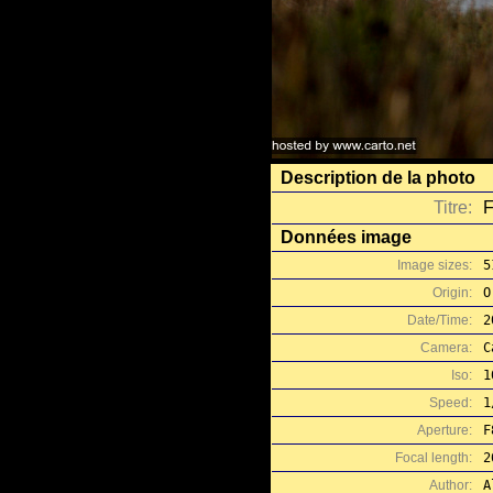
Description de la photo
Titre:
F
Données image
Image sizes:
5
Origin:
O
Date/Time:
2
Camera:
C
Iso:
1
Speed:
1
Aperture:
F
Focal length:
2
Author:
A