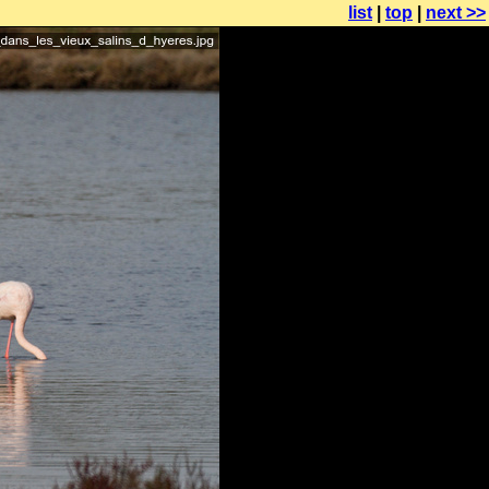
list
|
top
|
next >>