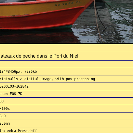
ateaux de pêche dans le Port du Niel
184*3456px, 7236kb
riginally a digital image, with postprocessing
0200103-162842
anon EOS 7D
00
/100s
8.0
3.0mm
lexandra Medwedeff