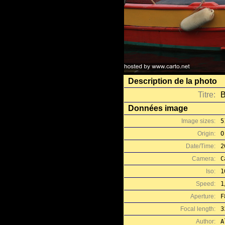
Description de la photo
Titre:
B
Données image
Image sizes:
5
Origin:
O
Date/Time:
2
Camera:
C
Iso:
1
Speed:
1
Aperture:
F
Focal length:
3
Author:
A