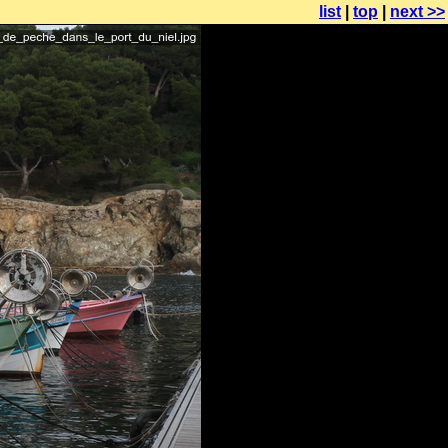
list
|
top
|
next >>