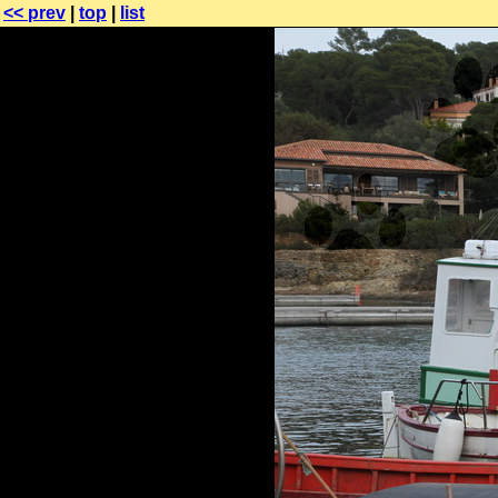
<< prev
|
top
|
list