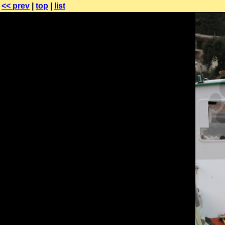
<< prev
|
top
|
list