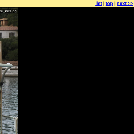
list
|
top
|
next >>