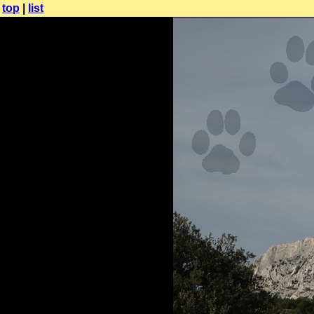
top
|
list