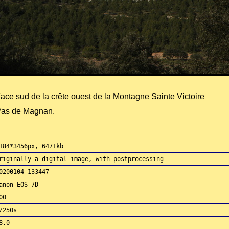
ace sud de la crête ouest de la Montagne Sainte Victoire
as de Magnan.
184*3456px, 6471kb
riginally a digital image, with postprocessing
0200104-133447
anon EOS 7D
00
/250s
8.0