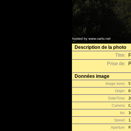
Description de la photo
Titre:
F
Prise de:
P
Données image
Image sizes:
5
Origin:
O
Date/Time:
2
Camera:
C
Iso:
1
Speed:
1
Aperture:
F