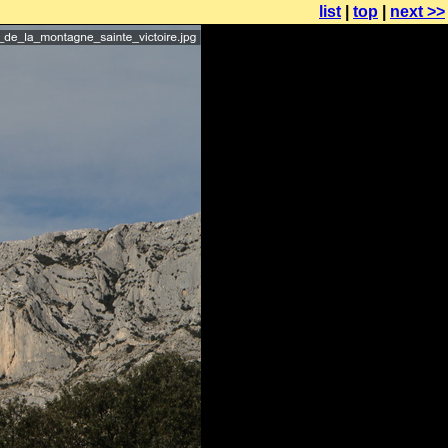
list
|
top
|
next >>