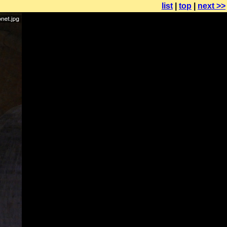
list
|
top
|
next >>