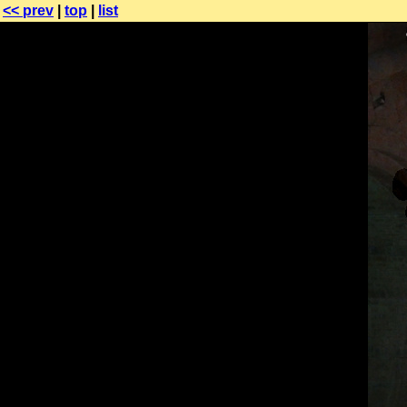
<< prev
|
top
|
list