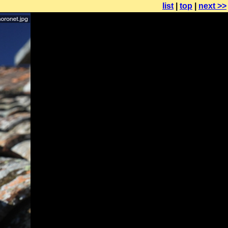
list
|
top
|
next >>