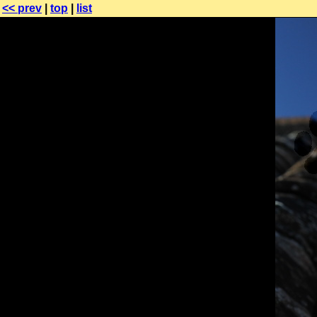
<< prev
|
top
|
list