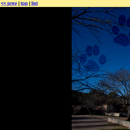
<< prev
|
top
|
list