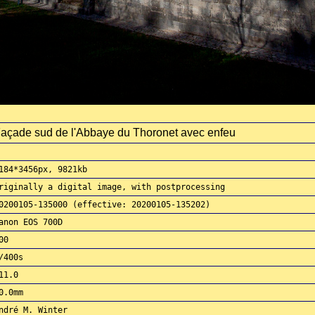
açade sud de l'Abbaye du Thoronet avec enfeu
184*3456px, 9821kb
riginally a digital image, with postprocessing
0200105-135000 (effective: 20200105-135202)
anon EOS 700D
00
/400s
11.0
0.0mm
ndré M. Winter