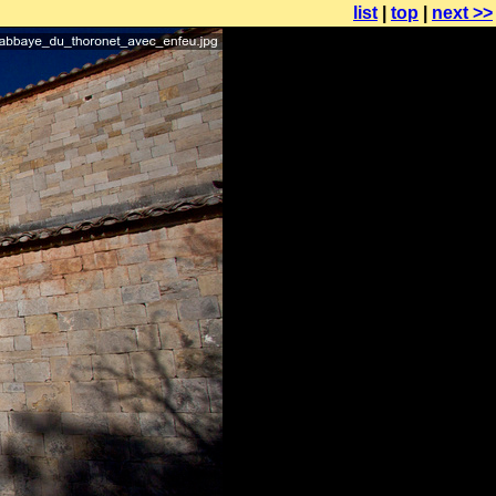
list
|
top
|
next >>