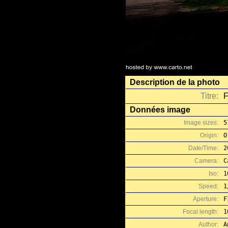
Description de la photo
Titre:
F
Données image
Image sizes:
5
Origin:
O
Date/Time:
2
Camera:
C
Iso:
1
Speed:
1
Aperture:
F
Focal length:
1
Author:
A