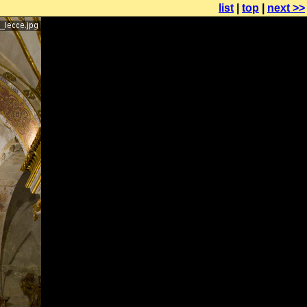
list
|
top
|
next >>