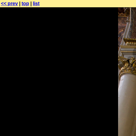
<< prev
|
top
|
list