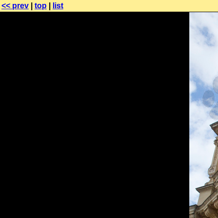
<< prev
|
top
|
list