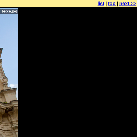
list
|
top
|
next >>