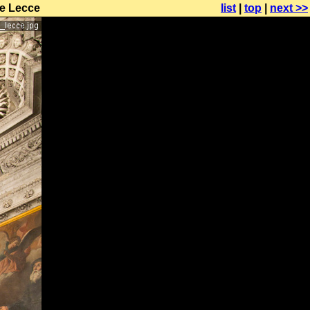
de Lecce
list
|
top
|
next >>