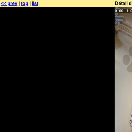
<< prev
|
top
|
list
Détail 