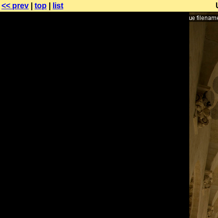
<< prev
|
top
|
list