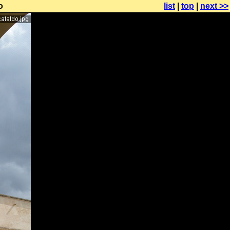
o
list
|
top
|
next >>