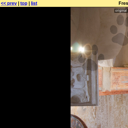
<< prev
|
top
|
list
Fres