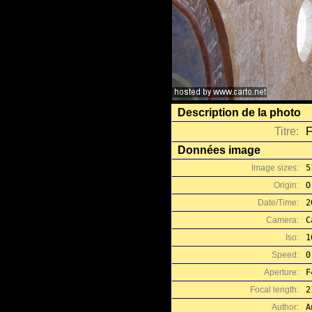
Description de la photo
Titre:
F
Données image
Image sizes:
5
Origin:
O
Date/Time:
2
Camera:
C
Iso:
1
Speed:
0
Aperture:
F
Focal length:
2
Author:
A