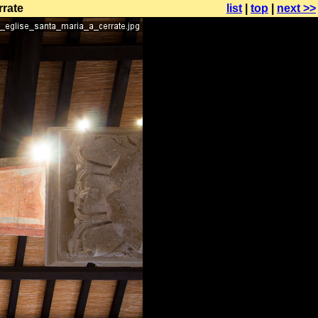
rrate
list
|
top
|
next >>