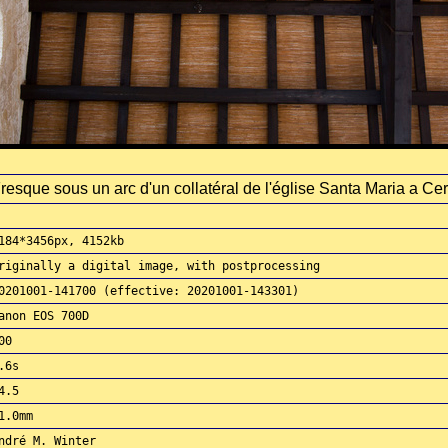
resque sous un arc d'un collatéral de l'église Santa Maria a Cer
184*3456px, 4152kb
riginally a digital image, with postprocessing
0201001-141700 (effective: 20201001-143301)
anon EOS 700D
00
.6s
4.5
1.0mm
ndré M. Winter