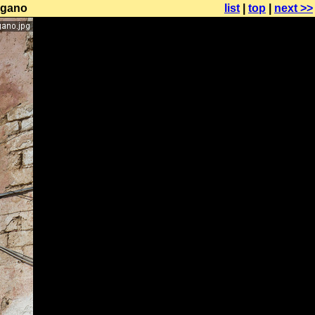
argano
list
|
top
|
next >>