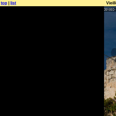
top
|
list
Vieil