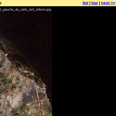
o
list
|
top
|
next >>