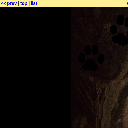
<< prev
|
top
|
list