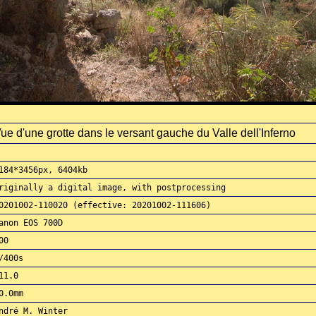
ue d'une grotte dans le versant gauche du Valle dell'Inferno
184*3456px, 6404kb
riginally a digital image, with postprocessing
0201002-110020 (effective: 20201002-111606)
anon EOS 700D
00
/400s
11.0
0.0mm
ndré M. Winter