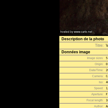
Description de la photo
Titre:
V
Données image
Image sizes:
5
Origin:
O
Date/Time:
2
Camera:
C
Iso:
4
Speed:
1
Aperture:
F
Focal length:
1
Author:
A