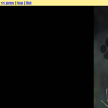
<< prev
|
top
|
list