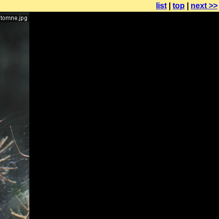
list
|
top
|
next >>