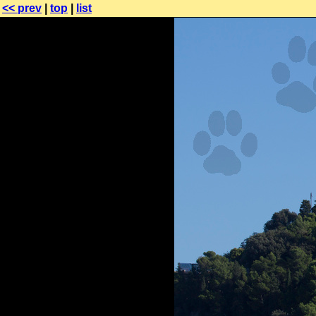
<< prev
|
top
|
list