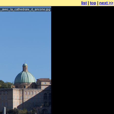
list
|
top
|
next >>