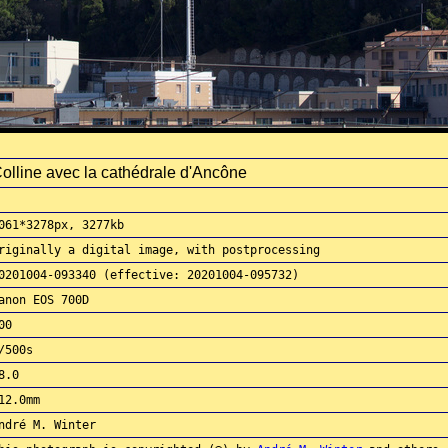
olline avec la cathédrale d'Ancône
061*3278px, 3277kb
riginally a digital image, with postprocessing
0201004-093340 (effective: 20201004-095732)
anon EOS 700D
00
/500s
8.0
12.0mm
ndré M. Winter