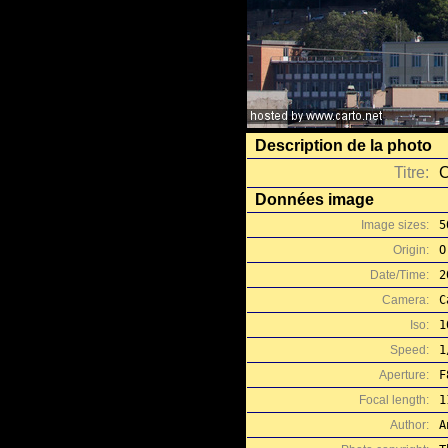
Description de la photo
Titre:
C
Données image
Image sizes:
5
Origin:
O
Date/Time:
2
Camera:
C
Iso:
1
Speed:
1
Aperture:
F
Focal length:
1
Author:
A