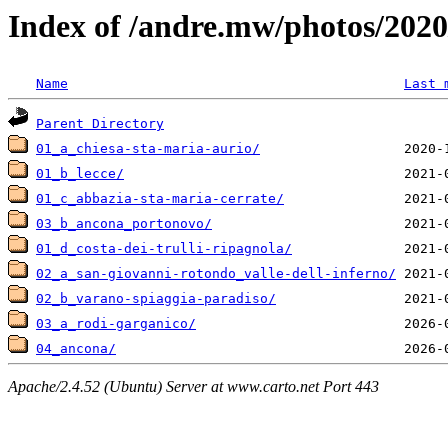
Index of /andre.mw/photos/2020
Name
Last 
Parent Directory
01_a_chiesa-sta-maria-aurio/
01_b_lecce/
01_c_abbazia-sta-maria-cerrate/
03_b_ancona_portonovo/
01_d_costa-dei-trulli-ripagnola/
02_a_san-giovanni-rotondo_valle-dell-inferno/
02_b_varano-spiaggia-paradiso/
03_a_rodi-garganico/
04_ancona/
Apache/2.4.52 (Ubuntu) Server at www.carto.net Port 443