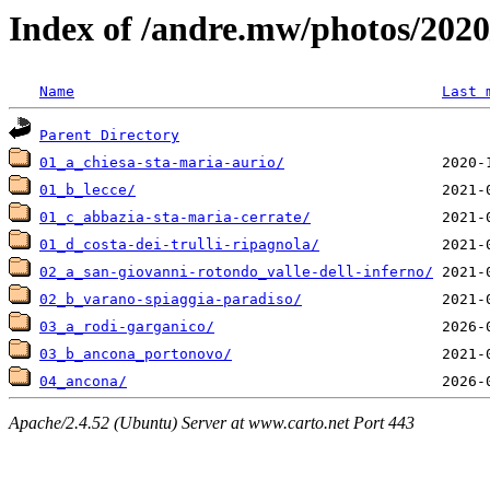
Index of /andre.mw/photos/2020
Name
Last 
Parent Directory
01_a_chiesa-sta-maria-aurio/
01_b_lecce/
01_c_abbazia-sta-maria-cerrate/
01_d_costa-dei-trulli-ripagnola/
02_a_san-giovanni-rotondo_valle-dell-inferno/
02_b_varano-spiaggia-paradiso/
03_a_rodi-garganico/
03_b_ancona_portonovo/
04_ancona/
Apache/2.4.52 (Ubuntu) Server at www.carto.net Port 443