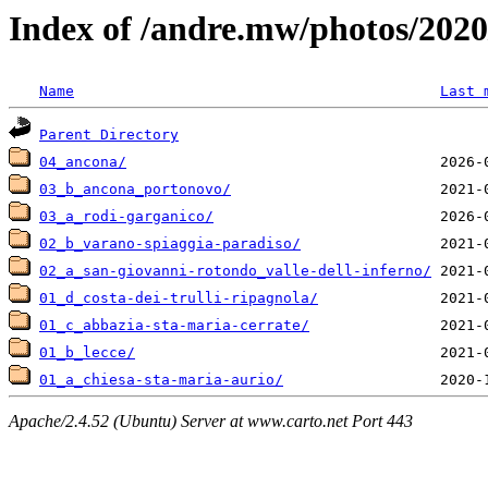
Index of /andre.mw/photos/2020
Name
Last 
Parent Directory
04_ancona/
03_b_ancona_portonovo/
03_a_rodi-garganico/
02_b_varano-spiaggia-paradiso/
02_a_san-giovanni-rotondo_valle-dell-inferno/
01_d_costa-dei-trulli-ripagnola/
01_c_abbazia-sta-maria-cerrate/
01_b_lecce/
01_a_chiesa-sta-maria-aurio/
Apache/2.4.52 (Ubuntu) Server at www.carto.net Port 443