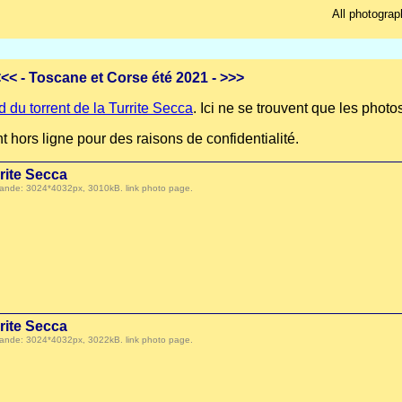
All photograp
<<<
- Toscane et Corse été 2021 -
>>>
d du torrent de la Turrite Secca
. Ici ne se trouvent que les photo
 hors ligne pour des raisons de confidentialité.
rrite Secca
 demande: 3024*4032px, 3010kB.
link photo page
.
rrite Secca
 demande: 3024*4032px, 3022kB.
link photo page
.