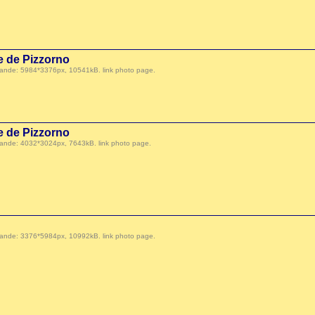
te de Pizzorno
 demande: 5984*3376px, 10541kB.
link photo page
.
te de Pizzorno
 demande: 4032*3024px, 7643kB.
link photo page
.
 demande: 3376*5984px, 10992kB.
link photo page
.